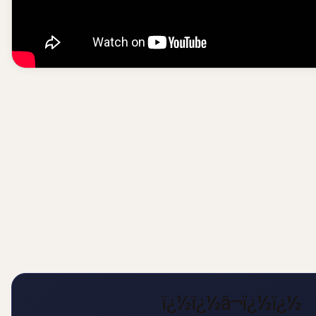
ï¿½ï¿½â¬ï¿½ï¿½