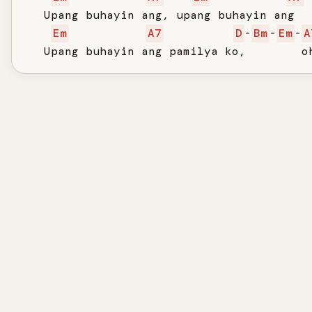
   Upang buhayin ang, upang buhayin ang

Em
A7
D
-
Bm
-
Em
-
A
   Upang buhayin ang pamilya ko,        o