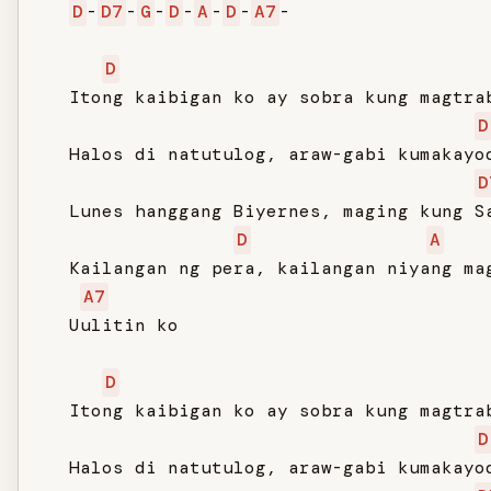
D
-
D7
-
G
-
D
-
A
-
D
-
A7
-

D
   Itong kaibigan ko ay sobra kung magtrab
D
   Halos di natutulog, araw-gabi kumakayod
D
   Lunes hanggang Biyernes, maging kung Sa
D
A
   Kailangan ng pera, kailangan niyang mag
A7
   Uulitin ko

D
   Itong kaibigan ko ay sobra kung magtrab
D
   Halos di natutulog, araw-gabi kumakayod