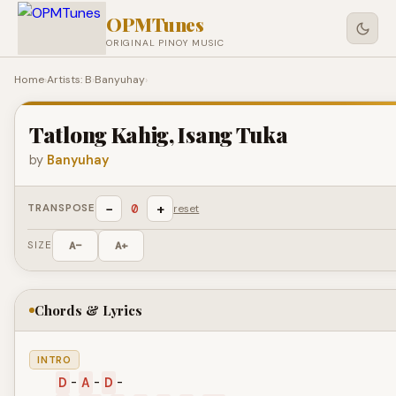
OPMTunes
ORIGINAL PINOY MUSIC
Home
›
Artists: B
›
Banyuhay
›
Tatlong Kahig, Isang Tuka
by
Banyuhay
−
+
0
TRANSPOSE
reset
SIZE
A−
A+
Chords & Lyrics
INTRO
D
-
A
-
D
-
