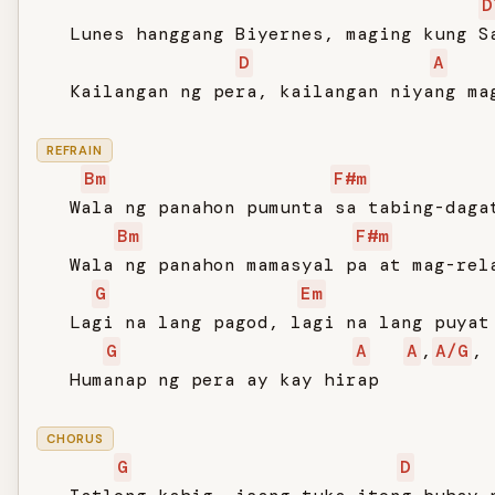
D
   Lunes hanggang Biyernes, maging kung Sa
D
A
   Kailangan ng pera, kailangan niyang mag
REFRAIN
Bm
F#m
   Wala ng panahon pumunta sa tabing-dagat
Bm
F#m
   Wala ng panahon mamasyal pa at mag-rela
G
Em
   Lagi na lang pagod, lagi na lang puyat

G
A
A
,
A/G
,

   Humanap ng pera ay kay hirap

CHORUS
G
D