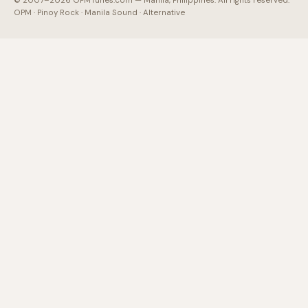
© 2007–2026 OPMTunes.com — Manila, Philippines. All rights reserved.
OPM · Pinoy Rock · Manila Sound · Alternative