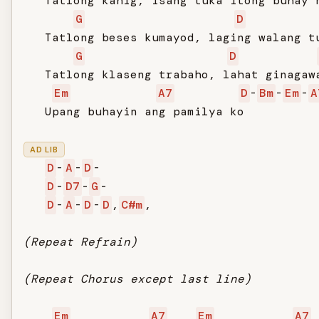
   Tatlong kahig, isang tuka itong buhay n
G
D
   Tatlong beses kumayod, laging walang tu
G
D
   Tatlong klaseng trabaho, lahat ginagawa
Em
A7
D
-
Bm
-
Em
-
A
   Upang buhayin ang pamilya ko

AD LIB
D
-
A
-
D
-

D
-
D7
-
G
-

D
-
A
-
D
-
D
,
C#m
,

(Repeat Refrain)
(Repeat Chorus except last line)
Em
A7
Em
A7