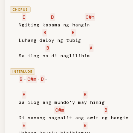
CHORUS
E
B
C#m
   Ngiting kasama ng hangin

B
E
   Luhang daloy ng tubig

B
A
   Sa ilog na di naglilihim

INTERLUDE
B
-
C#m
-
B
-

E
B
   Sa ilog ang mundo'y may himig

C#m
B
   Di sanang nagpalit ang awit ng hangin

E
B