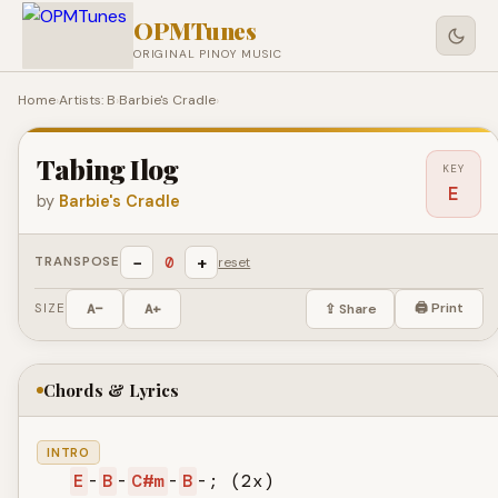
OPMTunes
ORIGINAL PINOY MUSIC
Home
›
Artists: B
›
Barbie's Cradle
›
Tabing Ilog
KEY
E
by
Barbie's Cradle
−
+
0
TRANSPOSE
reset
🖨 Print
SIZE
A−
A+
⇪ Share
Chords & Lyrics
INTRO
E
-
B
-
C#m
-
B
-; (2x)
