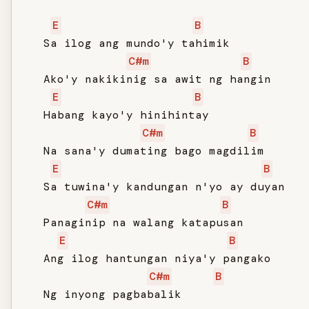
E
B
   Sa ilog ang mundo'y tahimik

C#m
B
   Ako'y nakikinig sa awit ng hangin

E
B
   Habang kayo'y hinihintay

C#m
B
   Na sana'y dumating bago magdilim

E
B
   Sa tuwina'y kandungan n'yo ay duyan

C#m
B
   Panaginip na walang katapusan

E
B
   Ang ilog hantungan niya'y pangako

C#m
B
   Ng inyong pagbabalik
