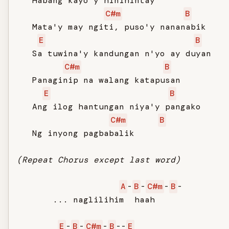
   Habang kayo'y hinihintay

C#m
B
   Mata'y may ngiti, puso'y nananabik

E
B
   Sa tuwina'y kandungan n'yo ay duyan

C#m
B
   Panaginip na walang katapusan

E
B
   Ang ilog hantungan niya'y pangako

C#m
B
   Ng inyong pagbabalik

(Repeat Chorus except last word)
A
-
B
-
C#m
-
B
-

       ... naglilihim  haah

E
-
B
-
C#m
-
B
--
E