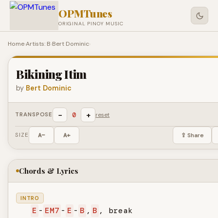
OPMTunes
ORIGINAL PINOY MUSIC
Home
›
Artists: B
›
Bert Dominic
›
Bikining Itim
by
Bert Dominic
−
+
0
TRANSPOSE
reset
SIZE
A−
A+
⇪ Share
Chords & Lyrics
INTRO
E
-
EM7
-
E
-
B
,
B
, break
