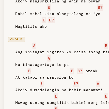
   Ako'y nangungulila ng anim na buwan

E
B7
   Dahil mahal kita alang-alang sa 'yo

E
E7
   Magtitiis ako

CHORUS
A
E
   Ang iniingat-ingatan ko kaisa-isang bik
A
   Na tinatago-tago ko pa

B
E
B7
 break

   At katabi sa pagtulog ko

E
E7
A
   Ako'y dumadalangin na kahit manawari

E
B
   Huwag sanang sungkitin bikini mong itim
E