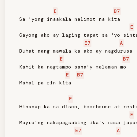
E
B7
   Sa 'yong inaakala nalimot na kita

E
   Gayong ako ay laging tapat sa 'yo sinta
E7
A
   Buhat nang mawala ka ako ay nagdurusa

E
B7
   Kahit ka nagtampo sana'y malaman mo

E
B7
   Mahal pa rin kita

E
   Hinanap ka sa disco, beerhouse at resta
E
   Mayro'ng nakapagsabing ika'y nasa japan
E7
A