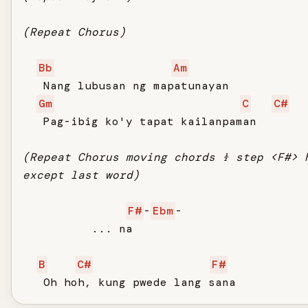
(Repeat Chorus)
Bb
Am
   Nang lubusan ng mapatunayan

Gm
C
C#
   Pag-ibig ko'y tapat kailanpaman

(Repeat Chorus moving chords ½ step <F#> 
except last word)
F#
-
Ebm
-

          ... na

B
C#
F#
   Oh hoh, kung pwede lang sana