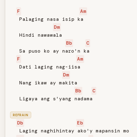
F
Am
   Palaging nasa isip ka

Dm
   Hindi nawawala

Bb
C
   Sa puso ko ay naro'n ka

F
Am
   Dati laging nag-iisa

Dm
   Nang ikaw ay makita

Bb
C
   Ligaya ang s'yang nadama

REFRAIN
Db
Eb
   Laging naghihintay ako'y mapansin mo
