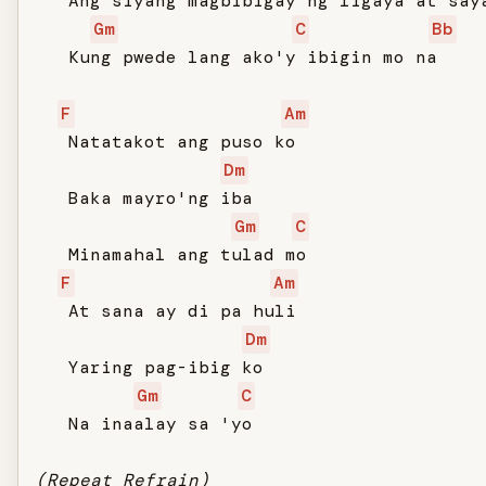
   Ang siyang magbibigay ng ligaya at saya
Gm
C
Bb
   Kung pwede lang ako'y ibigin mo na

F
Am
   Natatakot ang puso ko

Dm
   Baka mayro'ng iba

Gm
C
   Minamahal ang tulad mo

F
Am
   At sana ay di pa huli

Dm
   Yaring pag-ibig ko

Gm
C
   Na inaalay sa 'yo

(Repeat Refrain)