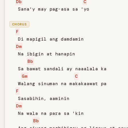
Db
C
   Sana'y may pag-asa sa 'yo

CHORUS
F
   Di mapigil ang damdamin

Dm
   Na ibigin at hanapin

Bb
   Sa bawat sandali ay naaalala ka

Gm
C
   Walang sinuman na makakaawat pa

F
   Sasabihin, aaminin

Dm
   Na wala na para sa 'kin

Bb