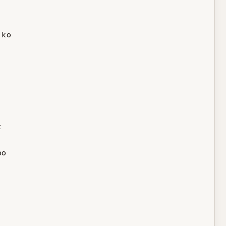
ko



o
