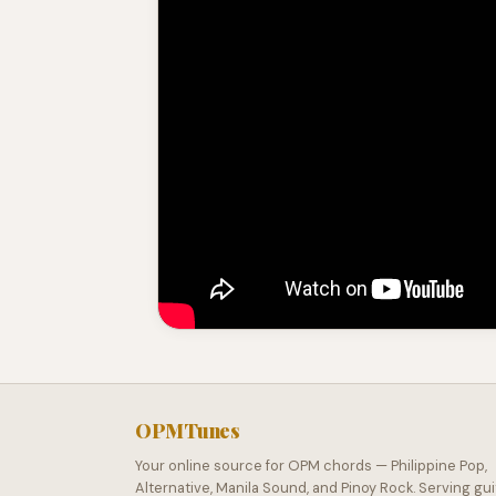
OPMTunes
Your online source for OPM chords — Philippine Pop,
Alternative, Manila Sound, and Pinoy Rock. Serving gui