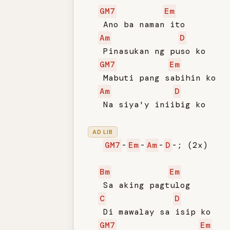
GM7
Em
   Ano ba naman ito

Am
D
   Pinasukan ng puso ko

GM7
Em
   Mabuti pang sabihin ko

Am
D
   Na siya'y iniibig ko

AD LIB
GM7
-
Em
-
Am
-
D
-; (2x)

Bm
Em
   Sa aking pagtulog

C
D
   Di mawalay sa isip ko

GM7
Em