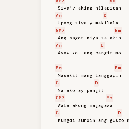
GM7
Em
   Siya'y aking nilapitan

Am
D
   Upang siya'y makilala

GM7
Em
   Ang sagot niya sa akin

Am
D
   Ayaw ko, ang pangit mo

Bm
Em
   Masakit mang tanggapin

C
D
   Na ako ay pangit

GM7
Em
   Wala akong magagawa

C
D
   Kungdi sundin ang gusto m