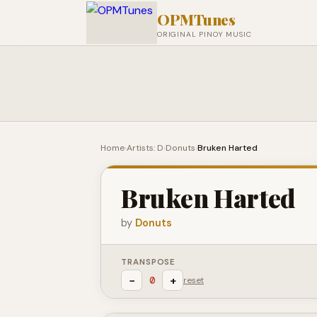
OPMTunes
ORIGINAL PINOY MUSIC
Home
›
Artists: D
›
Donuts
›
Bruken Harted
Bruken Harted
by
Donuts
TRANSPOSE
−
+
0
reset