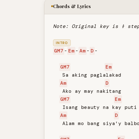
Chords & Lyrics
Note: Original key is ½ ste
INTRO
GM7
-
Em
-
Am
-
D
-

GM7
Em
   Sa aking paglalakad

Am
D
   Ako ay may nakitang

GM7
Em
   Isang beauty na kay puti

Am
D
   Alam mo bang siya'y balbo