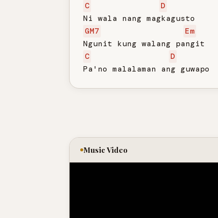
C
D
GM7
Em
C
D
Pa'no malalaman ang guwapo
Music Video