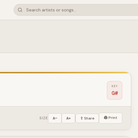
KEY
G#
🖨 Print
SIZE
A−
A+
⇪ Share