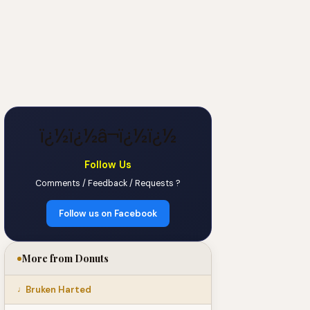
ï¿½ï¿½â¬ï¿½ï¿½
Follow Us
Comments / Feedback / Requests ?
Follow us on Facebook
More from Donuts
Bruken Harted