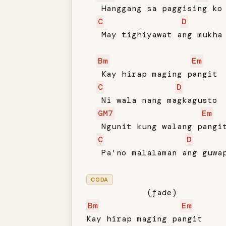
   Hanggang sa paggising ko

C
D
   May tighiyawat ang mukha 
Bm
Em
   Kay hirap maging pangit

C
D
   Ni wala nang magkagusto

GM7
Em
   Ngunit kung walang pangit
C
D
   Pa'no malalaman ang guwap
CODA
Bm
Em