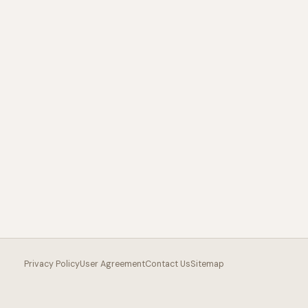
Privacy Policy
User Agreement
Contact Us
Sitemap