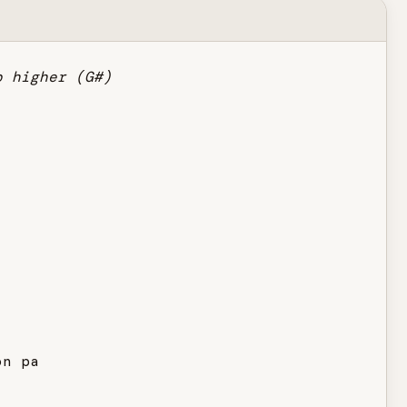
p higher (G#)
n pa
