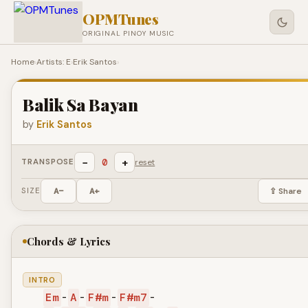
OPMTunes
ORIGINAL PINOY MUSIC
Home
›
Artists: E
›
Erik Santos
›
Balik Sa Bayan
by
Erik Santos
−
+
0
TRANSPOSE
reset
SIZE
A−
A+
⇪ Share
Chords & Lyrics
INTRO
Em
-
A
-
F#m
-
F#m7
-
