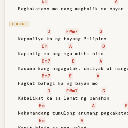
Em
A
   Pagkakataon mo nang magbalik sa bayan

CHORUS
D
F#m7
G
   Kapamilya ka ng bayang Pilipino

Em
A
D
   Kapintig mo ang mga mithi nito

Bm7
E
A
   Kasama kang nagagalak, umiiyak at nanga
Bm7
E
A
   Pagkat bahagi ka ng bayan mo

D
F#m7
G
   Kabalikat ka sa lahat ng panahon

Em
A
F
   Nakahandang tumulong anumang pagkakatao
Em
A
   Kapit-bisig sa pag-unlad
