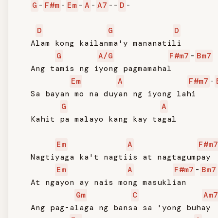
G
-
F#m
-
Em
-
A
-
A7
--
D
-

D
G
D
   Alam kong kailanma'y mananatili

G
A/G
F#m7
-
Bm7
   Ang tamis ng iyong pagmamahal

Em
A
F#m7
-
   Sa bayan mo na duyan ng iyong lahi

G
A
   Kahit pa malayo kang kay tagal

Em
A
F#m7
   Nagtiyaga ka't nagtiis at nagtagumpay

Em
A
F#m7
-
Bm7
   At ngayon ay nais mong masuklian

Gm
C
Am7
   Ang pag-alaga ng bansa sa 'yong buhay
