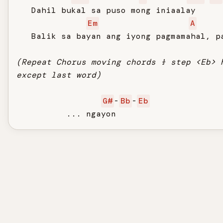
   Dahil bukal sa puso mong iniaalay

Em
A
   Balik sa bayan ang iyong pagmamahal, pa
(Repeat Chorus moving chords ½ step <Eb> 
except last word)
G#
-
Bb
-
Eb
          ... ngayon