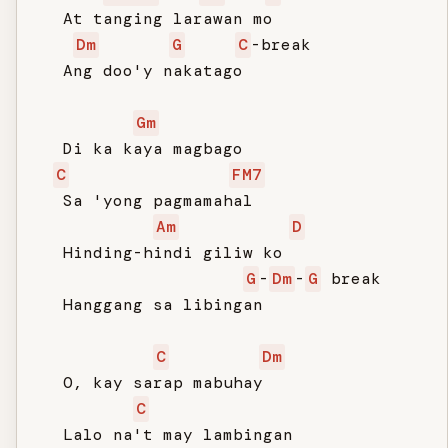
   At tanging larawan mo

Dm
G
C
-break

   Ang doo'y nakatago

Gm
   Di ka kaya magbago

C
FM7
   Sa 'yong pagmamahal

Am
D
   Hinding-hindi giliw ko

G
-
Dm
-
G
 break

   Hanggang sa libingan

C
Dm
   O, kay sarap mabuhay

C
   Lalo na't may lambingan
