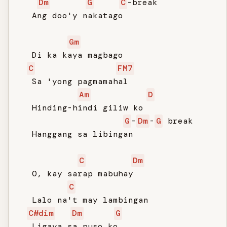
Dm
G
C
-break

   Ang doo'y nakatago

Gm
   Di ka kaya magbago

C
FM7
   Sa 'yong pagmamahal

Am
D
   Hinding-hindi giliw ko

G
-
Dm
-
G
 break

   Hanggang sa libingan

C
Dm
   O, kay sarap mabuhay

C
   Lalo na't may lambingan

C#dim
Dm
G
   Ligaya sa puso ko
