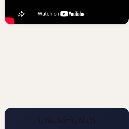
ï¿½ï¿½â¬ï¿½ï¿½