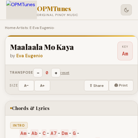
OPMTunes
ORIGINAL PINOY MUSIC
Home
›
Artists: E
›
Eva Eugenio
›
Maalaala Mo Kaya
KEY
Am
by
Eva Eugenio
−
+
0
TRANSPOSE
reset
🖨 Print
SIZE
A−
A+
⇪ Share
Chords & Lyrics
INTRO
Am
-
Ab
-
C
-
A7
-
Dm
-
G
-
