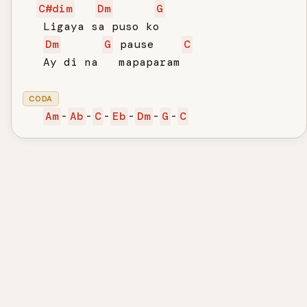
C#dim
Dm
G
   Ligaya sa puso ko

Dm
G
 pause    
C
   Ay di na   mapaparam

CODA
Am
-
Ab
-
C
-
Eb
-
Dm
-
G
-
C