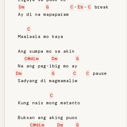
Dm
G
C
-
Eb
-
C
 break

   Ay di na mapaparam

C
   Maalaala mo kaya

   Ang sumpa mo sa akin

C#dim
Dm
G
   Na ang pag-ibig mo ay

Dm
G
C
C
 pause

   Sadyang di magmamaliw

C
   Kung nais mong matanto

   Buksan ang aking puso

C#dim
Dm
G