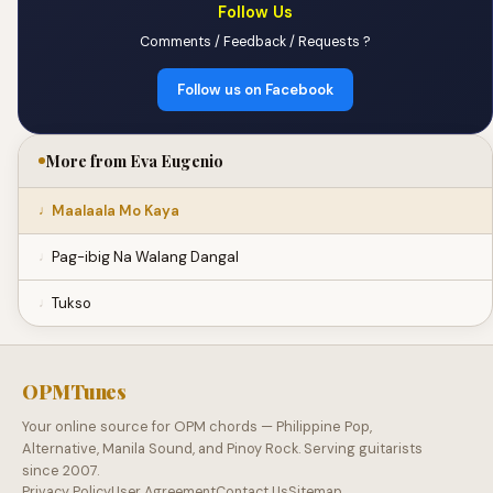
Follow Us
Comments / Feedback / Requests ?
Follow us on Facebook
More from Eva Eugenio
Maalaala Mo Kaya
Pag-ibig Na Walang Dangal
Tukso
OPMTunes
Your online source for OPM chords — Philippine Pop,
Alternative, Manila Sound, and Pinoy Rock. Serving guitarists
since 2007.
Privacy Policy
User Agreement
Contact Us
Sitemap