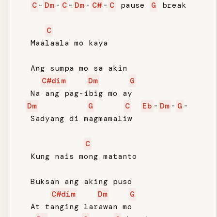
C
-
Dm
-
C
-
Dm
-
C#
-
C
 pause 
G
 break

C
   Maalaala mo kaya

   Ang sumpa mo sa akin

C#dim
Dm
G
   Na ang pag-ibig mo ay

Dm
G
C
Eb
-
Dm
-
G
-

   Sadyang di magmamaliw

C
   Kung nais mong matanto

   Buksan ang aking puso

C#dim
Dm
G
   At tanging larawan mo
