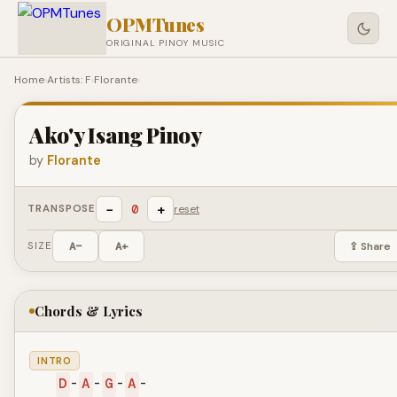
OPMTunes
ORIGINAL PINOY MUSIC
Home
›
Artists: F
›
Florante
›
Ako'y Isang Pinoy
by
Florante
−
+
0
TRANSPOSE
reset
SIZE
A−
A+
⇪ Share
Chords & Lyrics
INTRO
D
-
A
-
G
-
A
-
