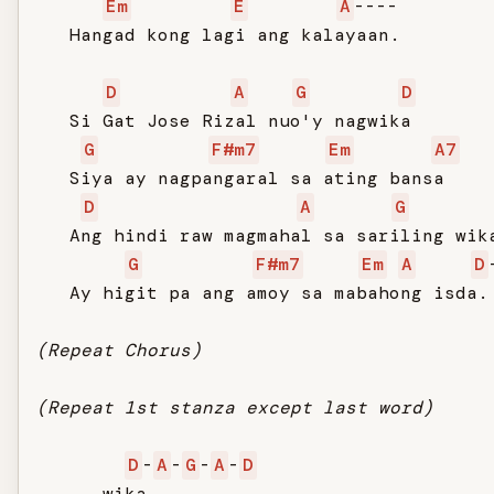
Em
E
A
----

   Hangad kong lagi ang kalayaan.

D
A
G
D
   Si Gat Jose Rizal nuo'y nagwika

G
F#m7
Em
A7
   Siya ay nagpangaral sa ating bansa

D
A
G
   Ang hindi raw magmahal sa sariling wika
G
F#m7
Em
A
D
   Ay higit pa ang amoy sa mabahong isda.

(Repeat Chorus)
(Repeat 1st stanza except last word)
D
-
A
-
G
-
A
-
D
   ...wika.