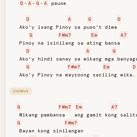
D
-
A
-
G
-
A
 pause

D
A
G
D
   Ako'y isang Pinoy sa puso't diwa

G
F#m7
Em
A7
   Pinoy na isinilang sa ating bansa

D
A
G
   Ako'y hindi sanay sa wikang mga banyaga
G
F#m7
Em
D
   Ako'y Pinoy na mayroong sariling wika.

CHORUS
G
F#m7
Em
A7
   Wikang pambansa   ang gamit kong salita
G
F#m7
   Bayan kong sinilangan
