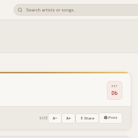
KEY
Db
🖨 Print
SIZE
A−
A+
⇪ Share