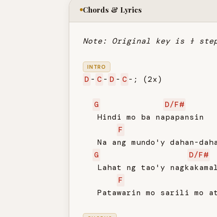
Chords & Lyrics
Note: Original key is ½ ste
INTRO
D
-
C
-
D
-
C
-; (2x)

G
D/F#
   Hindi mo ba napapansin

F
   Na ang mundo'y dahan-daha
G
D/F#
   Lahat ng tao'y nagkakamal
F
   Patawarin mo sarili mo at