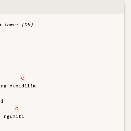
p lower (Db)
C
ng dumidilim

i

C
 ngumiti
