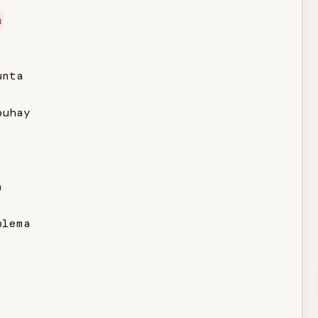
m
nta

uhay



lema
