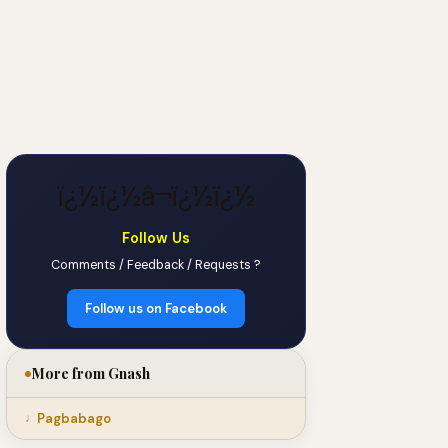
ï¿½ï¿½â¬ï¿½ï¿½
Follow Us
Comments / Feedback / Requests ?
Follow us on Facebook
More from Gnash
Pagbabago