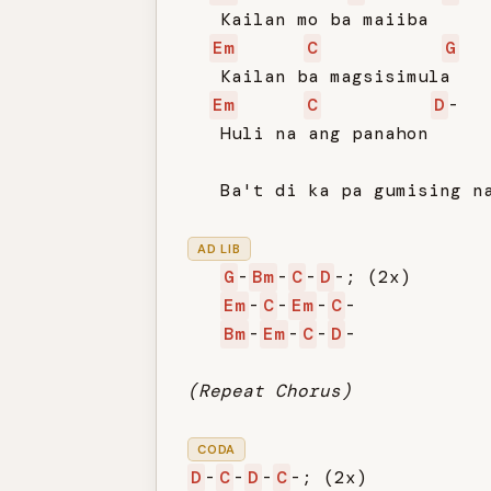
   Kailan mo ba maiiba

Em
C
G
   Kailan ba magsisimula

Em
C
D
-

   Huli na ang panahon

   Ba't di ka pa gumising na
AD LIB
G
-
Bm
-
C
-
D
-; (2x)

Em
-
C
-
Em
-
C
-

Bm
-
Em
-
C
-
D
-

(Repeat Chorus)
CODA
D
-
C
-
D
-
C