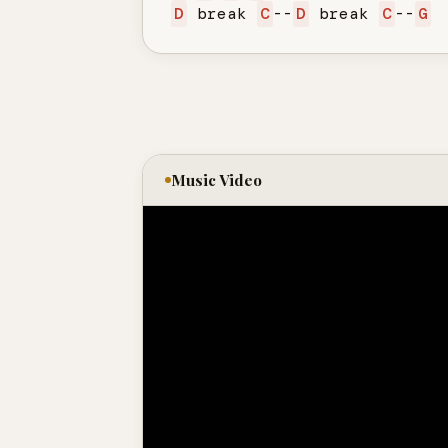
D
 break 
C
--
D
 break 
C
--
G
Music Video