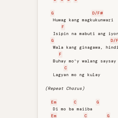
G
D/F#
   Huwag kang magkukunwari

F
   Isipin na mabuti ang iyon
G
D/
   Wala kang ginagawa, hindi
F
   Buhay mo'y walang saysay

C
   Lagyan mo ng kulay

(Repeat Chorus)
Em
C
G
   Di mo ba maiiba

Em
C
G