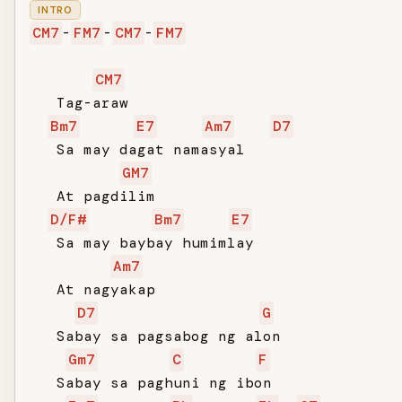
INTRO
CM7
-
FM7
-
CM7
-
FM7
CM7
   Tag-araw

Bm7
E7
Am7
D7
   Sa may dagat namasyal

GM7
   At pagdilim

D/F#
Bm7
E7
   Sa may baybay humimlay

Am7
   At nagyakap

D7
G
   Sabay sa pagsabog ng alon

Gm7
C
F
   Sabay sa paghuni ng ibon
