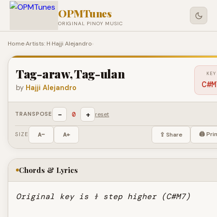
OPMTunes
ORIGINAL PINOY MUSIC
Home
›
Artists: H
›
Hajji Alejandro
›
Tag-araw, Tag-ulan
KEY
C#M
by
Hajji Alejandro
−
+
0
TRANSPOSE
reset
🖨 Pri
SIZE
A−
A+
⇪ Share
Chords & Lyrics
Original key is ½ step higher (C#M7)