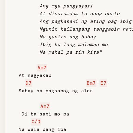
          Ang mga pangyayari

          At dinaramdam ko nang husto

          Ang pagkasawi ng ating pag-ibig

          Ngunit kailangang tanggapin nati
          Na ganito ang buhay

          Ibig ko lang malaman mo

          Na mahal pa rin kita"
Am7
   At nagyakap

D7
Bm7
-
E7
-

   Sabay sa pagsabog ng alon

Am7
   'Di ba sabi mo pa

C/D
   Na wala pang iba
