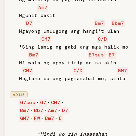
Am7
   Ngunit bakit

D7
Bm7
Bbm7
   Ngayong umuugong ang hangi't ulan

CM7
C/D
   'Sing lamig ng gabi ang mga halik mo

Bm7
E7sus
-
E7
   Ni wala ng apoy titig mo sa akin

CM7
C/D
GM7
   Naglaho ba ang pagmamahal mo, sinta

AD LIB
G7sus
-
G7
-
CM7
-

Bm7
-
Bb7
-
Am7
-
D7
GM7
-
F#
-
Bm7
-
E
"Hindi ko rin inaasahan
