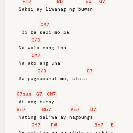
Fm7
Bb
Eb
G7
   Saksi ay liwanag ng buwan

CM7
   'Di ba sabi mo pa

C/D
   Na wala pang iba

CM7
   Na ako ang una

C/D
G7
   Sa pagmamahal mo, sinta

G7sus
-
G7
CM7
   At ang buhay

Bm7
Bb7
Am7
D7
   Nating dal'wa ay nagbunga

GM7
F#
Bm7
E
   Ng makulay na pag-ibig na dakila
