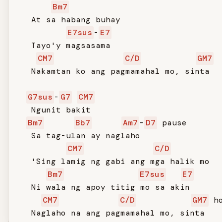
Bm7
   At sa habang buhay

E7sus
-
E7
   Tayo'y magsasama

CM7
C/D
GM7
   Nakamtan ko ang pagmamahal mo, sinta

G7sus
-
G7
CM7
   Ngunit bakit

Bm7
Bb7
Am7
-
D7
 pause

   Sa tag-ulan ay naglaho

CM7
C/D
   'Sing lamig ng gabi ang mga halik mo

Bm7
E7sus
E7
   Ni wala ng apoy titig mo sa akin

CM7
C/D
GM7
 ho
   Naglaho na ang pagmamahal mo, sinta