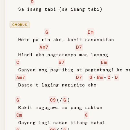
D
   Sa isang tabi (sa isang tabi)

CHORUS
G
Em
   Heto pa rin ako, kahit nasasaktan

Am7
D7
   Hindi ako nagtatampo man lamang

C
B7
Em
   Ganyan ang pag-ibig at pagtatangi ko sa
Am7
D7
G
-
Bm
-
C
-
D
   Basta't laging naririto ako

G
C9
(/
G
)

   Bakit magagawa mo pang saktan

Cm
G
   Gayong lagi naman kitang mahal
