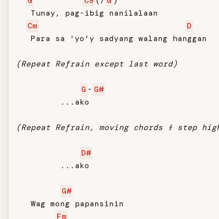
G
C9
(/
G
)

   Tunay, pag-ibig nanilalaan

Cm
D
   Para sa 'yo'y sadyang walang hanggan

(Repeat Refrain except last word)
G
-
G#
         ...ako

(Repeat Refrain, moving chords ½ step hig
D#
         ...ako

G#
   Wag mong papansinin

Fm