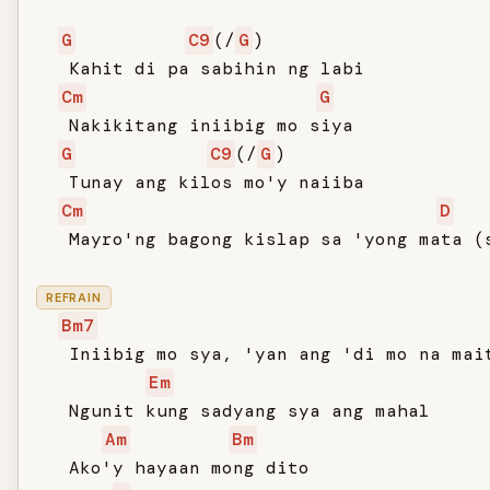
G
C9
(/
G
)

   Kahit di pa sabihin ng labi

Cm
G
   Nakikitang iniibig mo siya

G
C9
(/
G
)

   Tunay ang kilos mo'y naiiba

Cm
D
   Mayro'ng bagong kislap sa 'yong mata (s
REFRAIN
Bm7
   Iniibig mo sya, 'yan ang 'di mo na mait
Em
   Ngunit kung sadyang sya ang mahal

Am
Bm
   Ako'y hayaan mong dito
