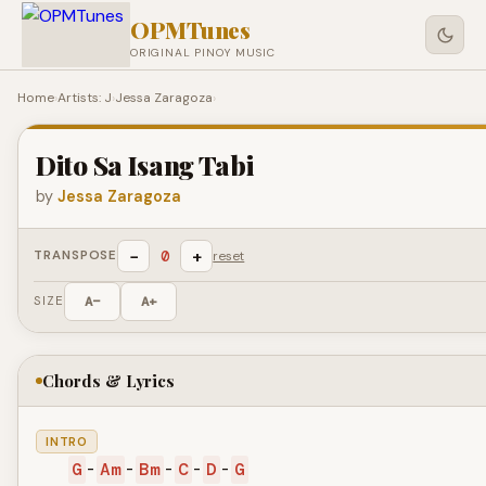
OPMTunes
ORIGINAL PINOY MUSIC
Home
›
Artists: J
›
Jessa Zaragoza
›
Dito Sa Isang Tabi
by
Jessa Zaragoza
−
+
0
TRANSPOSE
reset
SIZE
A−
A+
Chords & Lyrics
INTRO
G
-
Am
-
Bm
-
C
-
D
-
G