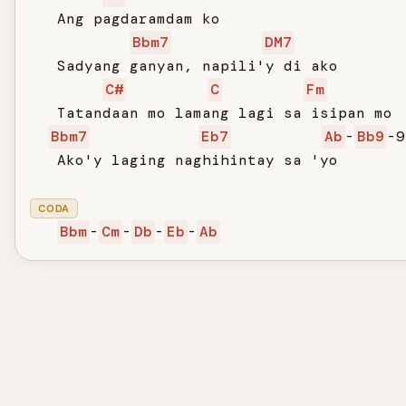
   Ang pagdaramdam ko

Bbm7
DM7
   Sadyang ganyan, napili'y di ako

C#
C
Fm
   Tatandaan mo lamang lagi sa isipan mo

Bbm7
Eb7
Ab
-
Bb9
-9
   Ako'y laging naghihintay sa 'yo

CODA
Bbm
-
Cm
-
Db
-
Eb
-
Ab