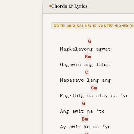
Chords & Lyrics
NOTE: ORIGINAL KEY IS 1/2 STEP HIGHER (
G
   Magkalayong agwat

Bm
   Gagawin ang lahat

C
   Mapasayo lang ang

Cm
   Pag-ibig na alay sa 'yo

G
   Ang awit na 'to

Bm
   Ay awit ko sa 'yo
