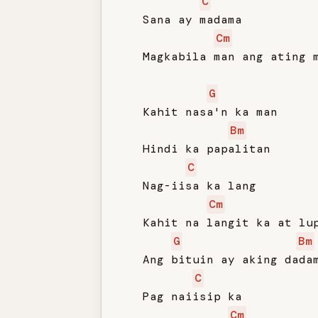
C
   Sana ay madama

Cm
   Magkabila man ang ating m
G
   Kahit nasa'n ka man

Bm
   Hindi ka papalitan

C
   Nag-iisa ka lang

Cm
   Kahit na langit ka at lup
G
Bm
   Ang bituin ay aking dadam
C
   Pag naiisip ka

Cm