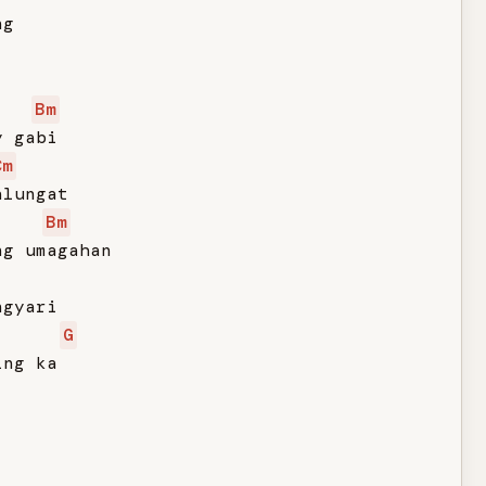
g

Bm
 gabi

Cm
lungat

Bm
g umagahan

gyari

G
ng ka
