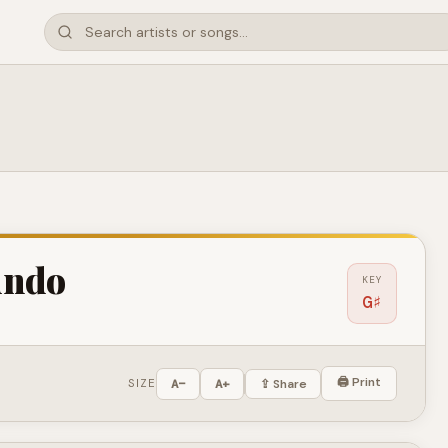
undo
KEY
G♯
🖨 Print
SIZE
A−
A+
⇪ Share