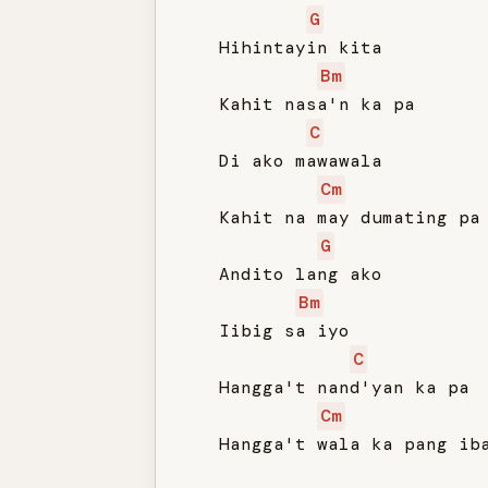
G
   Hihintayin kita

Bm
   Kahit nasa'n ka pa

C
   Di ako mawawala

Cm
   Kahit na may dumating pa

G
   Andito lang ako

Bm
   Iibig sa iyo

C
   Hangga't nand'yan ka pa

Cm
   Hangga't wala ka pang iba