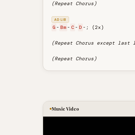
(Repeat Chorus)
AD LIB
G
-
Bm
-
C
-
D
-; (2x)

(Repeat Chorus except last 
(Repeat Chorus)
Music Video