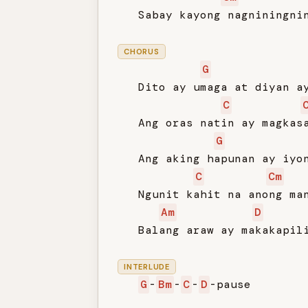
   Sabay kayong nagniningnin
CHORUS
G
   Dito ay umaga at diyan ay
C
   Ang oras natin ay magkasa
G
   Ang aking hapunan ay iyon
C
Cm
   Ngunit kahit na anong man
Am
D
   Balang araw ay makakapili
INTERLUDE
G
-
Bm
-
C
-
D
-pause
