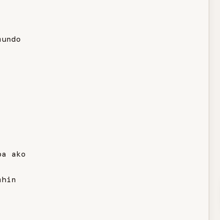
undo

a ako

hin
