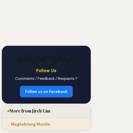
ï¿½ï¿½â¬ï¿½ï¿½
Follow Us
Comments / Feedback / Requests ?
Follow us on Facebook
More from Jireh Lim
Magkabilang Mundo