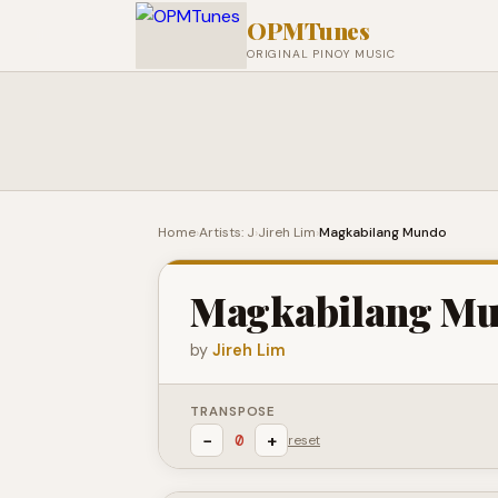
OPMTunes
ORIGINAL PINOY MUSIC
Home
›
Artists: J
›
Jireh Lim
›
Magkabilang Mundo
Magkabilang M
by
Jireh Lim
TRANSPOSE
−
+
0
reset