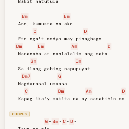
   Bakit natutula

Bm
Em
   Ano, kumusta na ako

C
D
   Eto nga't medyo may pinagbago

Bm
Em
Am
D
   Nananaba at nanlalalim ang mata

Bm
Em
   Sa ilang gabing napupuyat

Dm7
G
   Nagdarasal umaasa

C
Bm
Am
D
   Kapag ika'y makita na ay sasabihin mo

CHORUS
G
-
Bm
-
C
-
D
-

   Tayo pa rin
