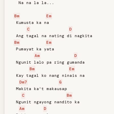
    Na na la la...

Bm
Em
   Kumusta ka na

C
D
   Ang tagal na nating di nagkita

Bm
Em
   Pumayat ka yata

Am
D
   Ngunit lalo pa ring gumanda

Bm
Em
   Kay tagal ko nang ninais na

Dm7
G
   Makita ka't makausap

C
Bm
   Ngunit ngayong nandito ka

Am
D