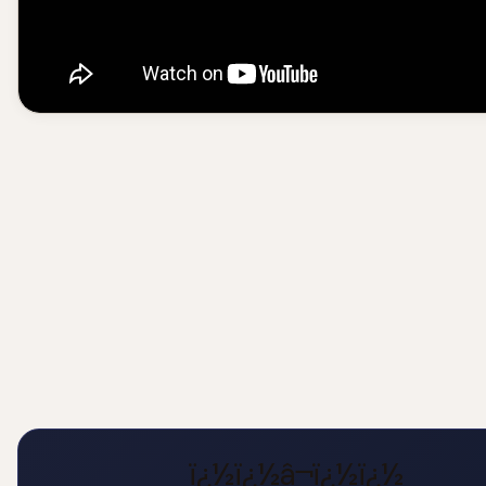
ï¿½ï¿½â¬ï¿½ï¿½