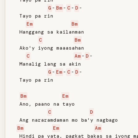
G
-
Bm
-
C
-
D
-

   Tayo pa rin

Em
Bm
   Hanggang sa kailanman

C
Bm
   Ako'y iyong maaasahan

C
Am
-
D
-

   Manalig lang sa akin

G
-
Em
-
C
-
D
-

   Tayo pa rin

Bm
Em
   Ano, paano na tayo

C
D
   Ang nararamdaman mo ba'y nagbago

Bm
Em
Am
   Hindi pa yata, pagkat bakas sa iyong mg