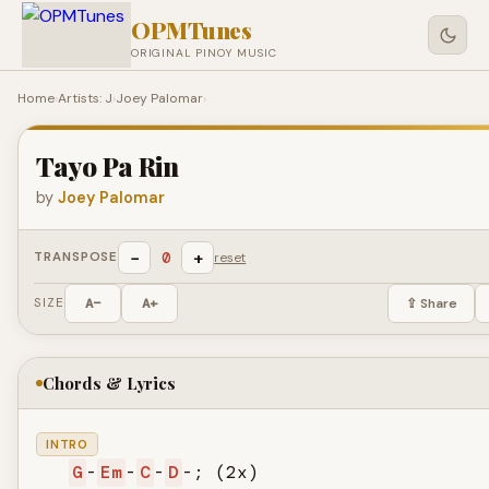
OPMTunes
ORIGINAL PINOY MUSIC
Home
›
Artists: J
›
Joey Palomar
›
Tayo Pa Rin
by
Joey Palomar
−
+
0
TRANSPOSE
reset
SIZE
A−
A+
⇪ Share
Chords & Lyrics
INTRO
G
-
Em
-
C
-
D
-; (2x)
