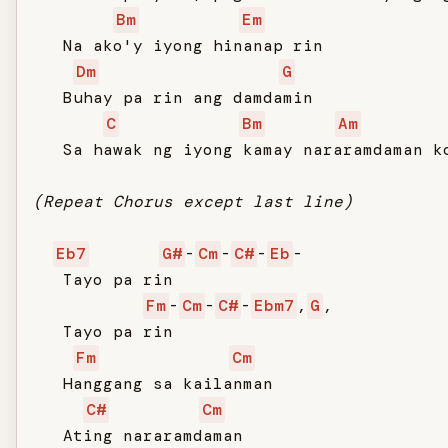
Bm
Em
   Na ako'y iyong hinanap rin

Dm
G
   Buhay pa rin ang damdamin

C
Bm
Am
   Sa hawak ng iyong kamay nararamdaman ko
(Repeat Chorus except last line)
Eb7
G#
-
Cm
-
C#
-
Eb
-

   Tayo pa rin

Fm
-
Cm
-
C#
-
Ebm7
,
G
,

   Tayo pa rin

Fm
Cm
   Hanggang sa kailanman

C#
Cm
   Ating nararamdaman
