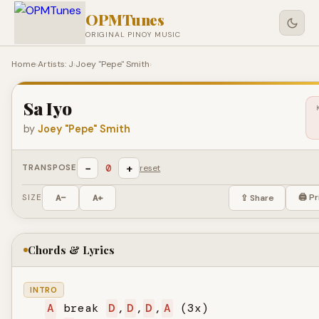
OPMTunes
ORIGINAL PINOY MUSIC
Home
›
Artists: J
›
Joey "Pepe" Smith
›
Sa Iyo
by
Joey "Pepe" Smith
−
+
0
TRANSPOSE
reset
🖨 Pr
SIZE
A−
A+
⇪ Share
Chords & Lyrics
INTRO
A
 break 
D
,
D
,
D
,
A
 (3x)
