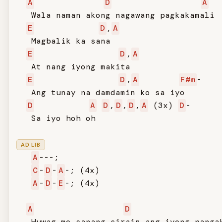
A
D
A
   Wala naman akong nagawang pagkakamali

E
D
,
A
   Magbalik ka sana

E
D
,
A
   At nang iyong makita

E
D
,
A
F#m
-

   Ang tunay na damdamin ko sa iyo

D
A
D
,
D
,
D
,
A
 (3x) 
D
-

   Sa iyo hoh oh

AD LIB
A
---;

C
-
D
-
A
-; (4x)

A
-
D
-
E
-; (4x)

A
D
   Huwag mo sanang sirain ang iyong pangak