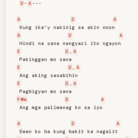
D
-
A
---

A
D
A
   Kung ika'y nakinig sa akin noon

A
D
A
   Hindi na sana nangyari ito ngayon

E
D
,
A
   Pakinggan mo sana

E
D
,
A
   Ang aking sasabihin

E
D
,
A
   Pagbigyan mo sana

F#m
D
A
   Ang mga paliwanag ko sa iyo

A
D
A
   Ewan ko ba kung bakit ka nagalit
