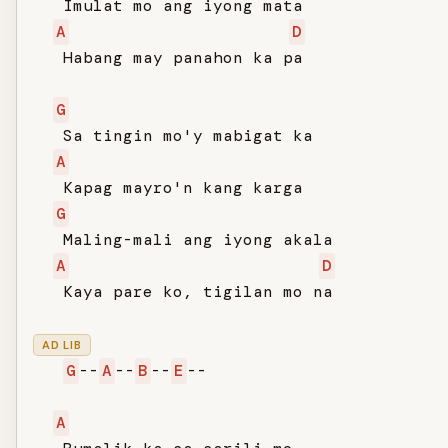
   Imulat mo ang iyong mata

A
D
   Habang may panahon ka pa

G
   Sa tingin mo'y mabigat ka

A
   Kapag mayro'n kang karga

G
   Maling-mali ang iyong akala

A
D
   Kaya pare ko, tigilan mo na

AD LIB
G
--
A
--
B
--
E
--

A