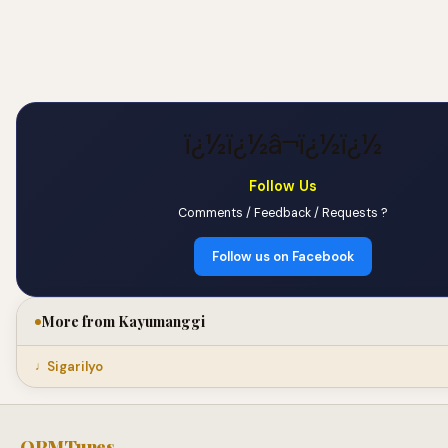
ï¿½ï¿½â¬ï¿½ï¿½
Follow Us
Comments / Feedback / Requests ?
Follow us on Facebook
More from Kayumanggi
Sigarilyo
OPMTunes