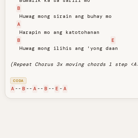
   Bumalik ka sa sarili mo

B
   Huwag mong sirain ang buhay mo

A
   Harapin mo ang katotohanan

B
E
   Huwag mong ilihis ang 'yong daan

(Repeat Chorus 3x moving chords 1 step <A
CODA
A
--
B
--
A
--
B
--
E
-
A