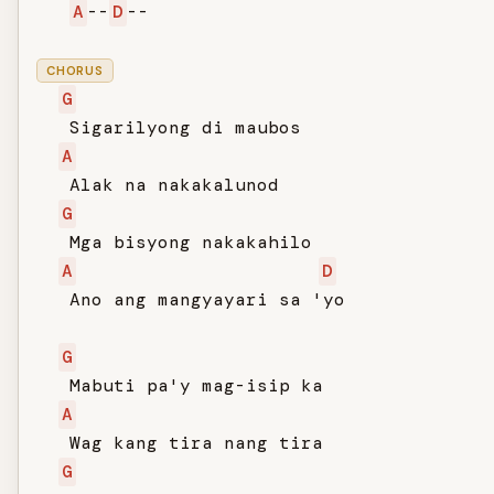
A
--
D
--

CHORUS
G
   Sigarilyong di maubos

A
   Alak na nakakalunod

G
   Mga bisyong nakakahilo

A
D
   Ano ang mangyayari sa 'yo

G
   Mabuti pa'y mag-isip ka

A
   Wag kang tira nang tira

G