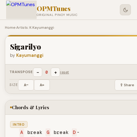
OPMTunes
ORIGINAL PINOY MUSIC
Home
›
Artists: K
›
Kayumanggi
›
Sigarilyo
by
Kayumanggi
−
+
0
TRANSPOSE
reset
SIZE
A−
A+
⇪ Share
Chords & Lyrics
INTRO
A
 break 
G
 break 
D
-
