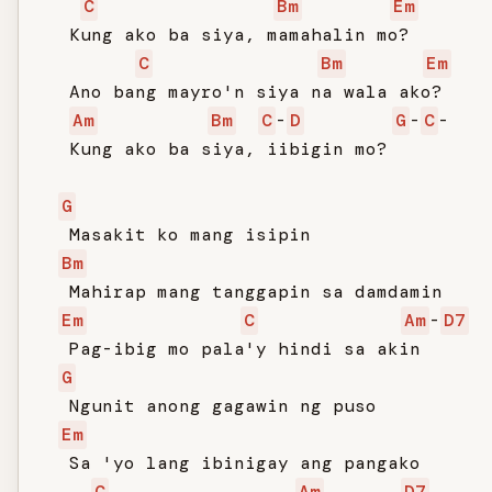
C
Bm
Em
   Kung ako ba siya, mamahalin mo?

C
Bm
Em
   Ano bang mayro'n siya na wala ako?

Am
Bm
C
-
D
G
-
C
-

   Kung ako ba siya, iibigin mo?

G
   Masakit ko mang isipin

Bm
   Mahirap mang tanggapin sa damdamin

Em
C
Am
-
D7
   Pag-ibig mo pala'y hindi sa akin

G
   Ngunit anong gagawin ng puso

Em
   Sa 'yo lang ibinigay ang pangako

C
Am
D7