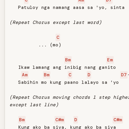
   Patuloy nga namang aasa sa 'yo, sinta

(Repeat Chorus except last word)
C
          ... (mo)

Bm
Em
   Ikaw lamang ang inibig nang ganito

Am
Bm
C
D
D7
   Sabihin mo kung paano lalayo sa 'yo

(Repeat Chorus moving chords 1 step highe
except last line)
Bm
C#m
D
C#m
   Kung ako ba siya, kung ako ba siya
