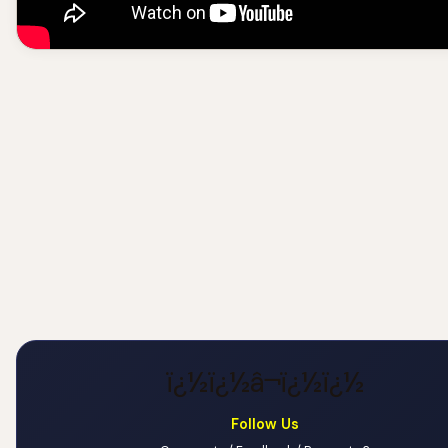
ï¿½ï¿½â¬ï¿½ï¿½
Follow Us