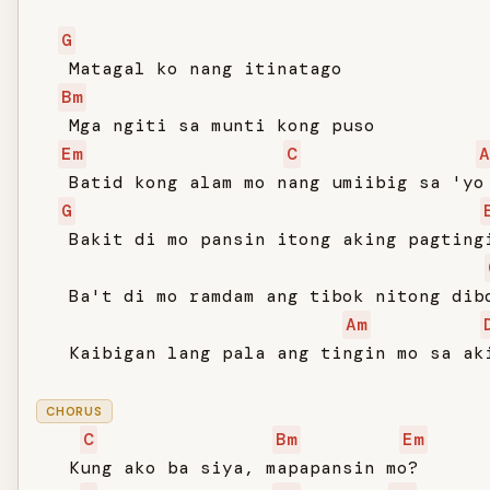
G
   Matagal ko nang itinatago

Bm
   Mga ngiti sa munti kong puso

Em
C
A
   Batid kong alam mo nang umiibig sa 'yo

G
   Bakit di mo pansin itong aking pagtingi
   Ba't di mo ramdam ang tibok nitong dibd
Am
   Kaibigan lang pala ang tingin mo sa aki
CHORUS
C
Bm
Em
   Kung ako ba siya, mapapansin mo?
