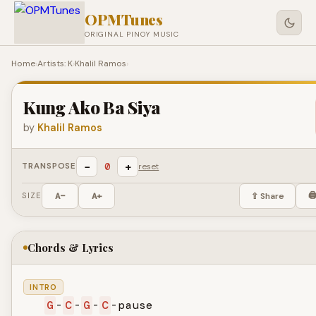
OPMTunes
ORIGINAL PINOY MUSIC
Home
›
Artists: K
›
Khalil Ramos
›
Kung Ako Ba Siya
by
Khalil Ramos
−
+
0
TRANSPOSE
reset
🖨
SIZE
A−
A+
⇪ Share
Chords & Lyrics
INTRO
G
-
C
-
G
-
C
-pause
