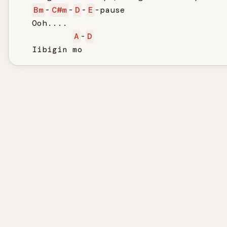
Bm
-
C#m
-
D
-
E
-pause

   Ooh....

A
-
D
   Iibigin mo