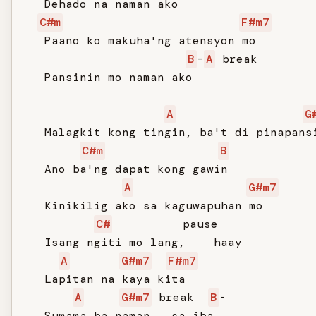
   Dehado na naman ako

C#m
F#m7
   Paano ko makuha'ng atensyon mo

B
-
A
 break

   Pansinin mo naman ako

A
G
   Malagkit kong tingin, ba't di pinapansi
C#m
B
   Ano ba'ng dapat kong gawin

A
G#m7
   Kinikilig ako sa kaguwapuhan mo

C#
          pause

   Isang ngiti mo lang,    haay

A
G#m7
F#m7
   Lapitan na kaya kita

A
G#m7
 break  
B
-

   Sumama ba naman   sa iba
