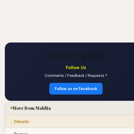
ï¿½ï¿½â¬ï¿½ï¿½
Follow Us
Comments / Feedback / Requests ?
Follow us on Facebook
More from Maldita
Dehado