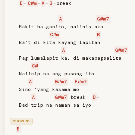
E
-
C#m
-
A
-
B
-break

A
G#m7
   Bakit ba ganito, naiinis ako

C#m
B
   Ba't di kita kayang lapitan

A
G#m7
   Pag lumalapit ka, di makapagsalita

C#
   Naiinip na ang pusong ito

A
G#m7
F#m7
   Sino 'yang kasama mo

A
G#m7
 break  
B
-

   Bad trip na naman sa iyo

CHORUS1
E