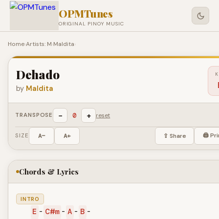
OPMTunes
ORIGINAL PINOY MUSIC
Home
›
Artists: M
›
Maldita
›
Dehado
K
by
Maldita
−
+
0
TRANSPOSE
reset
🖨 Pri
SIZE
A−
A+
⇪ Share
Chords & Lyrics
INTRO
E
-
C#m
-
A
-
B
-
