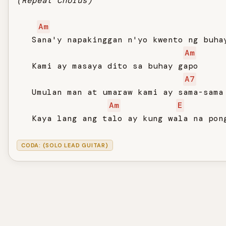
(Repeat Chorus)
Am
   Sana'y napakinggan n'yo kwento ng buhay
Am
   Kami ay masaya dito sa buhay gapo

A7
   Umulan man at umaraw kami ay sama-sama 
Am
E
   Kaya lang ang talo ay kung wala na pong
CODA: (SOLO LEAD GUITAR)