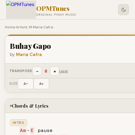
OPMTunes
ORIGINAL PINOY MUSIC
Home
›
Artists: M
›
Maria Cafra
›
Buhay Gapo
by
Maria Cafra
−
+
0
TRANSPOSE
reset
SIZE
A−
A+
Chords & Lyrics
INTRO
Am
-
E
 pause
