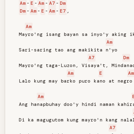
Am
-
E
-
Am
-
A7
-
Dm
Dm
-
Am
-
E
-
Am
-
E7
,

Am
   Mayro'ng isang bayan sa inyo'y aking ik
Am
   Sari-saring tao ang makikita n'yo

A7
Dm
   Mayro'ng taga-Luzon, Visaya't, Mindanao
Am
E
Am
   Lalo kung may barko puro kano at negro

Am
   Ang hanapbuhay doo'y hindi naman kahira
   Di ka magugutom kung mayro'n kang nalal
A7