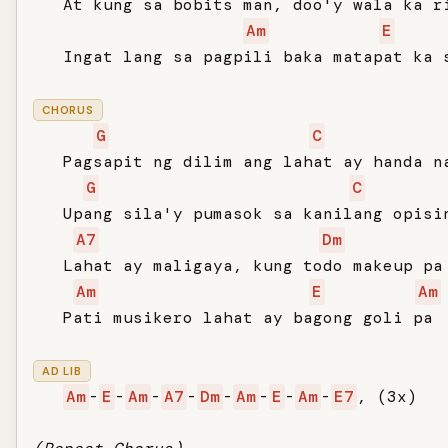
   At kung sa bobits man, doo'y wala ka ri
Am
E
   Ingat lang sa pagpili baka matapat ka s
CHORUS
G
C
   Pagsapit ng dilim ang lahat ay handa na
G
C
   Upang sila'y pumasok sa kanilang opisin
A7
Dm
   Lahat ay maligaya, kung todo makeup pa

Am
E
Am
   Pati musikero lahat ay bagong goli pa

AD LIB
Am
-
E
-
Am
-
A7
-
Dm
-
Am
-
E
-
Am
-
E7
, (3x)
