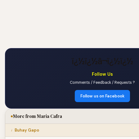
ï¿½ï¿½â¬ï¿½ï¿½
Follow Us
Comments / Feedback / Requests ?
Follow us on Facebook
More from Maria Cafra
Buhay Gapo