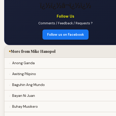
ï¿½ï¿½â¬ï¿½ï¿½
Follow Us
Comments / Feedback / Requests ?
Follow us on Facebook
More from Mike Hanopol
Anong Ganda
Awiting Pilipino
Baguhin Ang Mundo
Bayan Ni Juan
Buhay Musikero