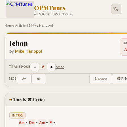
OPMTunes
ORIGINAL PINOY MUSIC
Home
›
Artists: M
›
Mike Hanopol
›
Ichon
K
A
by
Mike Hanopol
−
+
0
TRANSPOSE
reset
🖨 Pri
SIZE
A−
A+
⇪ Share
Chords & Lyrics
INTRO
Am
-
Dm
-
Am
-
E
-
