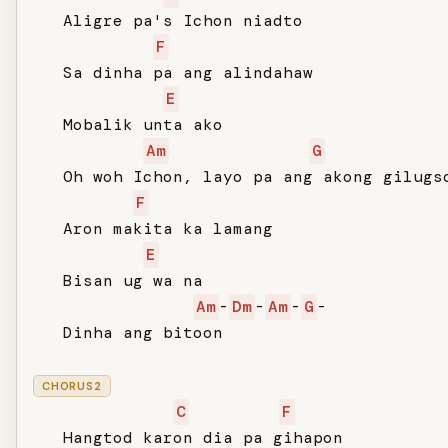
   Aligre pa's Ichon niadto

F
   Sa dinha pa ang alindahaw

E
   Mobalik unta ako

Am
G
   Oh woh Ichon, layo pa ang akong gilugso
F
   Aron makita ka lamang

E
   Bisan ug wa na

Am
-
Dm
-
Am
-
G
-

   Dinha ang bitoon

CHORUS2
C
F
   Hangtod karon dia pa gihapon
