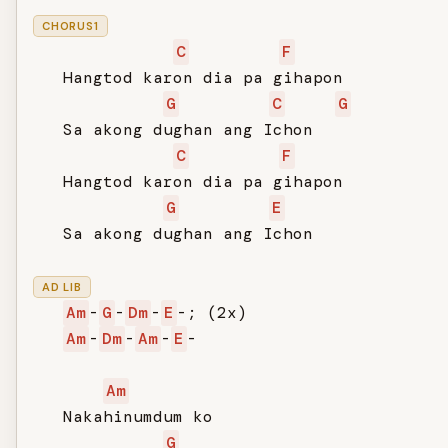
CHORUS1
C
F
   Hangtod karon dia pa gihapon

G
C
G
   Sa akong dughan ang Ichon

C
F
   Hangtod karon dia pa gihapon

G
E
   Sa akong dughan ang Ichon

AD LIB
Am
-
G
-
Dm
-
E
-; (2x)

Am
-
Dm
-
Am
-
E
-

Am
   Nakahinumdum ko

G