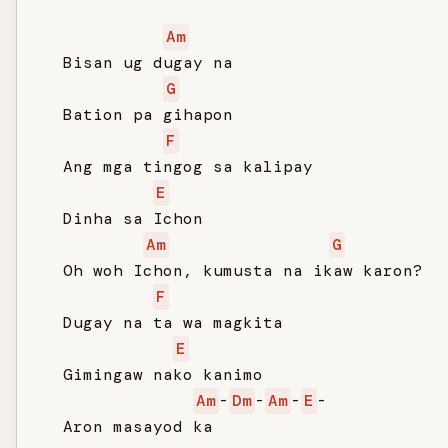
Am
   Bisan ug dugay na

G
   Bation pa gihapon

F
   Ang mga tingog sa kalipay

E
   Dinha sa Ichon

Am
G
   Oh woh Ichon, kumusta na ikaw karon?

F
   Dugay na ta wa magkita

E
   Gimingaw nako kanimo

Am
-
Dm
-
Am
-
E
-

   Aron masayod ka
