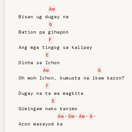
Am
   Bisan ug dugay na

G
   Bation pa gihapon

F
   Ang mga tingog sa kalipay

E
   Dinha sa Ichon

Am
G
   Oh woh Ichon, kumusta na ikaw karon?

F
   Dugay na ta wa magkita

E
   Gimingaw nako kanimo

Am
-
Dm
-
Am
-
G
-

   Aron masayod ka
