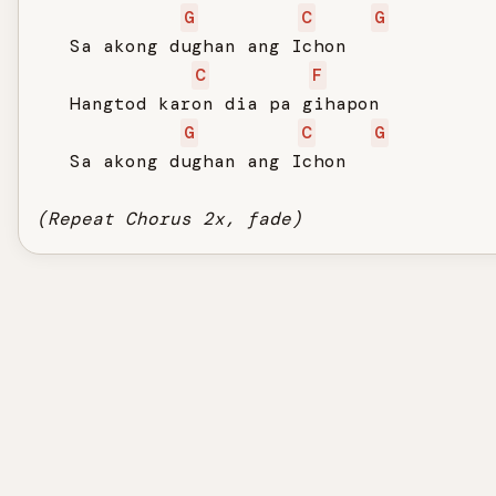
G
C
G
   Sa akong dughan ang Ichon

C
F
   Hangtod karon dia pa gihapon

G
C
G
   Sa akong dughan ang Ichon

(Repeat Chorus 2x, fade)