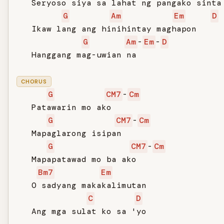
   Seryoso siya sa lahat ng pangako sinta

G
Am
Em
D
   Ikaw lang ang hinihintay maghapon

G
Am
-
Em
-
D
   Hanggang mag-uwian na

CHORUS
G
CM7
-
Cm
   Patawarin mo ako

G
CM7
-
Cm
   Mapaglarong isipan

G
CM7
-
Cm
   Mapapatawad mo ba ako

Bm7
Em
   O sadyang makakalimutan

C
D
   Ang mga sulat ko sa 'yo
