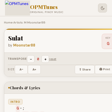
OPMTunes
ORIGINAL PINOY MUSIC
Home
›
Artists: M
›
Moonstar88
›
Sulat
KEY
G
by
Moonstar88
−
+
0
TRANSPOSE
reset
🖨 Print
SIZE
A−
A+
⇪ Share
Chords & Lyrics
INTRO
G
-;
