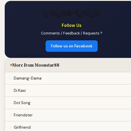
ï¿½ï¿½â¬ï¿½ï¿½
Follow Us
Comments / Feedback / Requests ?
Follow us on Facebook
More from Moonstar88
Damang-Dama
Di Kasi
Dot Song
Friendster
Girlfriend