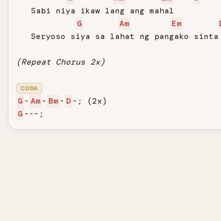
   Sabi niya ikaw lang ang mahal

G
Am
Em
   Seryoso siya sa lahat ng pangako sinta

(Repeat Chorus 2x)
CODA
G
-
Am
-
Bm
-
D
G
---;