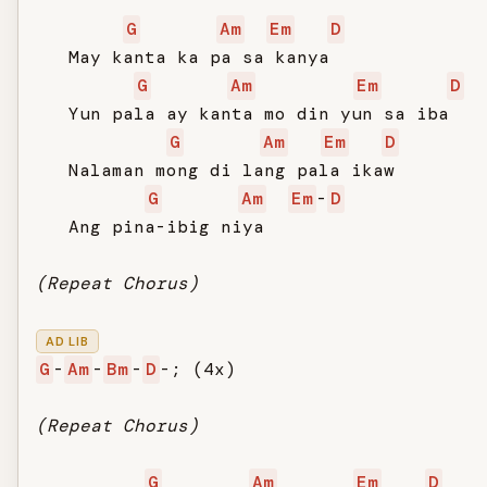
G
Am
Em
D
   May kanta ka pa sa kanya

G
Am
Em
D
   Yun pala ay kanta mo din yun sa iba

G
Am
Em
D
   Nalaman mong di lang pala ikaw

G
Am
Em
-
D
   Ang pina-ibig niya

(Repeat Chorus)
AD LIB
G
-
Am
-
Bm
-
D
-; (4x)

(Repeat Chorus)
G
Am
Em
D