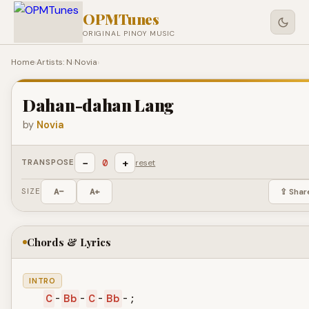
OPMTunes
ORIGINAL PINOY MUSIC
Home
›
Artists: N
›
Novia
›
Dahan-dahan Lang
by
Novia
−
+
0
TRANSPOSE
reset
SIZE
A−
A+
⇪ Shar
Chords & Lyrics
INTRO
C
-
Bb
-
C
-
Bb
-;
