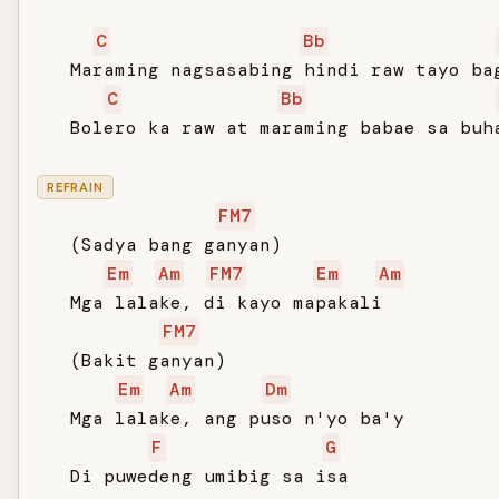
C
Bb
   Maraming nagsasabing hindi raw tayo bag
C
Bb
   Bolero ka raw at maraming babae sa buha
REFRAIN
FM7
   (Sadya bang ganyan)

Em
Am
FM7
Em
Am
   Mga lalake, di kayo mapakali

FM7
   (Bakit ganyan)

Em
Am
Dm
   Mga lalake, ang puso n'yo ba'y

F
G
   Di puwedeng umibig sa isa
