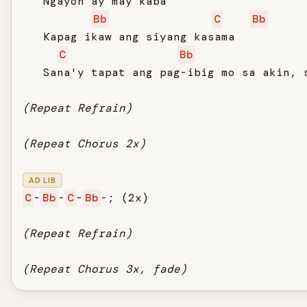
   Ngayon ay may kaba

Bb
C
Bb
   Kapag ikaw ang siyang kasama

C
Bb
   Sana'y tapat ang pag-ibig mo sa akin, s
(Repeat Refrain)
(Repeat Chorus 2x)
AD LIB
C
-
Bb
-
C
-
Bb
-; (2x)

(Repeat Refrain)
(Repeat Chorus 3x, fade)