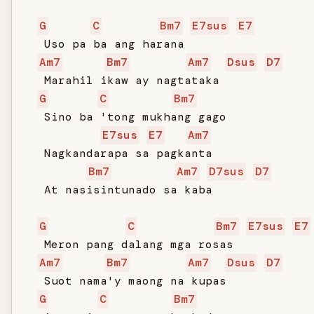
G
C
Bm7
E7sus
E7
   Uso pa ba ang harana

Am7
Bm7
Am7
Dsus
D7
   Marahil ikaw ay nagtataka

G
C
Bm7
   Sino ba 'tong mukhang gago

E7sus
E7
Am7
   Nagkandarapa sa pagkanta

Bm7
Am7
D7sus
D7
   At nasisintunado sa kaba

G
C
Bm7
E7sus
E7
   Meron pang dalang mga rosas

Am7
Bm7
Am7
Dsus
D7
   Suot nama'y maong na kupas

G
C
Bm7