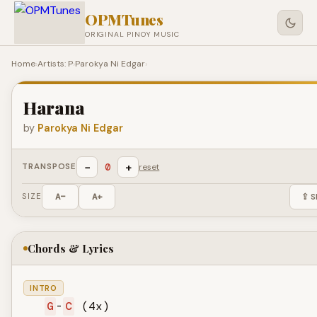
OPMTunes
ORIGINAL PINOY MUSIC
Home
›
Artists: P
›
Parokya Ni Edgar
›
Harana
by
Parokya Ni Edgar
−
+
0
TRANSPOSE
reset
SIZE
A−
A+
⇪ S
Chords & Lyrics
INTRO
G
-
C
 (4x)
