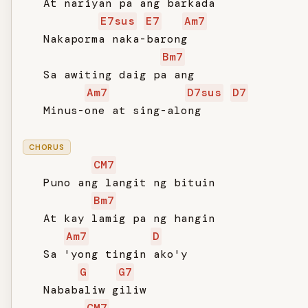
   At nariyan pa ang barkada

E7sus
E7
Am7
   Nakaporma naka-barong

Bm7
   Sa awiting daig pa ang

Am7
D7sus
D7
   Minus-one at sing-along

CHORUS
CM7
   Puno ang langit ng bituin

Bm7
   At kay lamig pa ng hangin

Am7
D
   Sa 'yong tingin ako'y

G
G7
   Nababaliw giliw

CM7