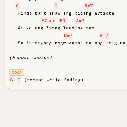
G
C
Bm7
   Hindi ba't ikaw ang bidang artista

E7sus
E7
Am7
   At ko ang 'yong leading man

Bm7
Am7
   Sa istoryang nagwawakas sa pag-ibig na 
(Repeat Chorus)
CODA
G
-
C
 (repeat while fading)