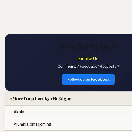
ï¿½ï¿½â¬ï¿½ï¿½
Follow Us
Comments / Feedback / Requests ?
Follow us on Facebook
More from Parokya Ni Edgar
Akala
Alumni Homecoming