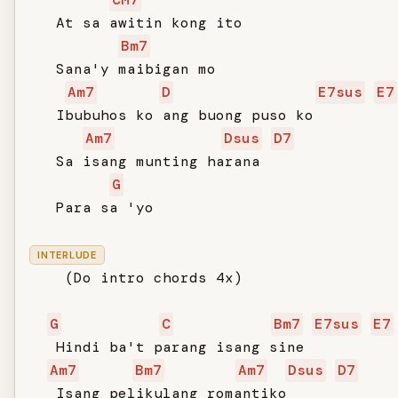
   At sa awitin kong ito

Bm7
   Sana'y maibigan mo

Am7
D
E7sus
E7
   Ibubuhos ko ang buong puso ko

Am7
Dsus
D7
   Sa isang munting harana

G
   Para sa 'yo

INTERLUDE
    (Do intro chords 4x)

G
C
Bm7
E7sus
E7
   Hindi ba't parang isang sine

Am7
Bm7
Am7
Dsus
D7
   Isang pelikulang romantiko
