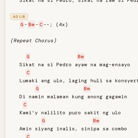
   Sikat na si Pedro, sikat na raw si Pedr
AD LIB
G
-
Bm
-
C
--; (4x)

(Repeat Chorus)
G
Bm
   Sikat na si Pedro ayaw na mag-ensayo

C
   Lumaki ang ulo, laging huli sa konsyert
G
Bm
   Di namin malaman kung anong gagawin

C
   Kami'y nalilito puro sakit ng ulo

G
Bm
   Amin siyang inalis, sinipa sa combo

C