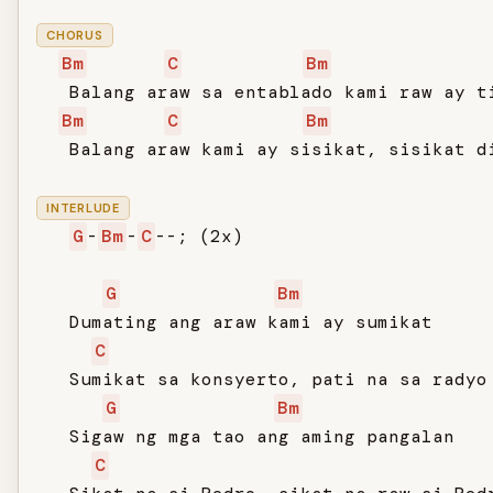
CHORUS
Bm
C
Bm
   Balang araw sa entablado kami raw ay ti
Bm
C
Bm
   Balang araw kami ay sisikat, sisikat di
INTERLUDE
G
-
Bm
-
C
--; (2x)

G
Bm
   Dumating ang araw kami ay sumikat

C
   Sumikat sa konsyerto, pati na sa radyo

G
Bm
   Sigaw ng mga tao ang aming pangalan

C