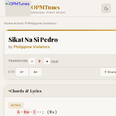
OPMTunes
ORIGINAL PINOY MUSIC
Home
›
Artists: P
›
Philippine Violators
›
Sikat Na Si Pedro
by
Philippine Violators
−
+
0
TRANSPOSE
reset
SIZE
A−
A+
⇪ Shar
Chords & Lyrics
INTRO
G
-
Bm
-
C
--; (8x)
