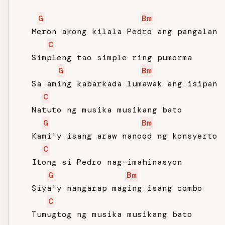
G
Bm
   Meron akong kilala Pedro ang pangalan

C
   Simpleng tao simple ring pumorma

G
Bm
   Sa aming kabarkada lumawak ang isipan

C
   Natuto ng musika musikang bato

G
Bm
   Kami'y isang araw nanood ng konsyerto

C
   Itong si Pedro nag-imahinasyon

G
Bm
   Siya'y nangarap maging isang combo

C
   Tumugtog ng musika musikang bato
