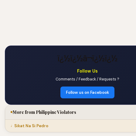
ï¿½ï¿½â¬ï¿½ï¿½
Follow Us
Comments / Feedback / Requests ?
Follow us on Facebook
More from Philippine Violators
Sikat Na Si Pedro