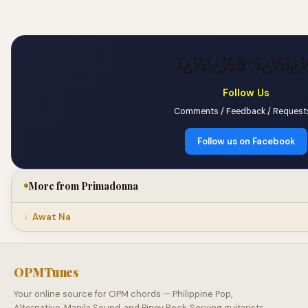
ï¿½ï¿½â¬ï¿½ï¿
Follow Us
Comments / Feedback / Request
Follow us on Facebook
More from Primadonna
Awat Na
OPMTunes
Your online source for OPM chords — Philippine Pop,
Alternative, Manila Sound, and Pinoy Rock. Serving guitarists