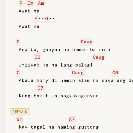
F
-
Em
-
Am
   Awat na

F
--
G
--

   Awat na

C
Caug
   Ano ba, ganyan na naman ba muli

C6
Caug
   Umiiyak ka na lang palagi

C
Caug
C6
   Akala mo'y di namin alam na siya ang da
C7
   Kung bakit ka nagkakaganyan

REFRAIN
Gm
A7
   Kay tagal na naming gustong
