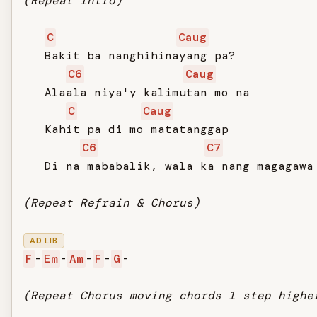
(Repeat Intro)
C
Caug
   Bakit ba nanghihinayang pa?

C6
Caug
   Alaala niya'y kalimutan mo na

C
Caug
   Kahit pa di mo matatanggap

C6
C7
   Di na mababalik, wala ka nang magagawa

(Repeat Refrain & Chorus)
AD LIB
F
-
Em
-
Am
-
F
-
G
-

(Repeat Chorus moving chords 1 step highe