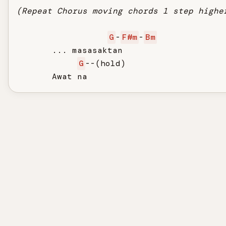
(Repeat Chorus moving chords 1 step highe
G
-
F#m
-
Bm
       ... masasaktan

G
--(hold)

       Awat na