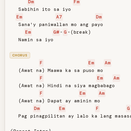
Dm
Fm
   Sabihin ito sa iyo

Em
A7
Dm
   Sana'y paniwallan mo ang payo

Em
G#
-
G
-(break)

   Namin sa iyo

CHORUS
F
Em
Am
   (Awat na) Maawa ka sa puso mo

F
Em
Am
   (Awat na) Hindi na siya magbabago

F
Em
Am
   (Awat na) Dapat ay aminin mo

Dm
Em
F
G
   Pag pinagpilitan ay lalo ka lang masasa