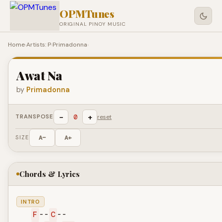
OPMTunes
ORIGINAL PINOY MUSIC
Home
›
Artists: P
›
Primadonna
›
Awat Na
by
Primadonna
−
+
0
TRANSPOSE
reset
SIZE
A−
A+
Chords & Lyrics
INTRO
F
--
C
--
