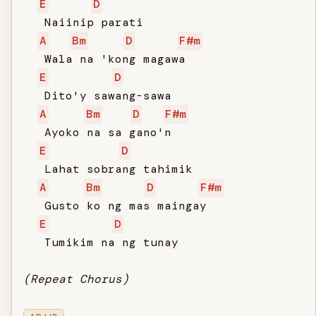
E
D
   Naiinip parati

A
Bm
D
F#m
   Wala na 'kong magawa

E
D
   Dito'y sawang-sawa

A
Bm
D
F#m
   Ayoko na sa gano'n

E
D
   Lahat sobrang tahimik

A
Bm
D
F#m
   Gusto ko ng mas maingay

E
D
   Tumikim na ng tunay

(Repeat Chorus)