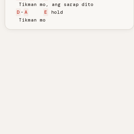
   Tikman mo, ang sarap dito

D
-
A
E
 hold

   Tikman mo