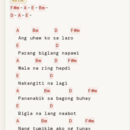
AD LIB
F#m
-
A
-
E
-
Bm
D
-
A
-
E
-

A
Bm
D
F#m
   Ang uhaw ko sa laro

E
D
   Parang biglang napawi

A
Bm
D
F#m
   Wala na ring hapdi

E
D
   Nakangiti na lagi

A
Bm
D
F#m
   Pananabik sa bagong buhay

E
D
   Bigla na lang naabot

A
Bm
D
F#m
   Nang tumikim ako ng tunay
