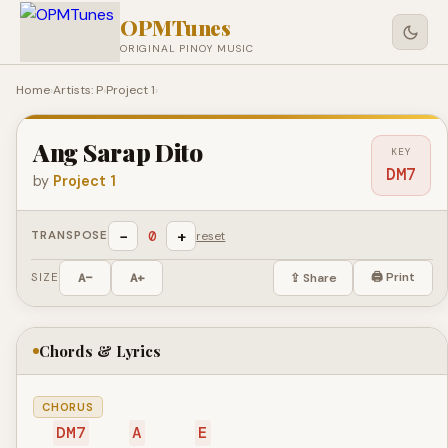
OPMTunes
ORIGINAL PINOY MUSIC
Home
›
Artists: P
›
Project 1
›
Ang Sarap Dito
KEY
DM7
by
Project 1
−
+
0
TRANSPOSE
reset
🖨 Print
SIZE
A−
A+
⇪ Share
Chords & Lyrics
CHORUS
DM7
A
E