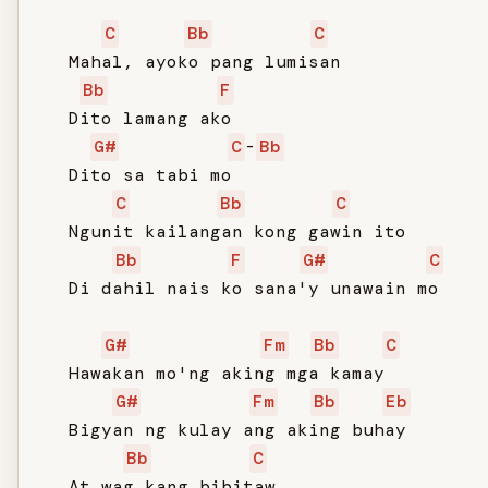
C
Bb
C
   Mahal, ayoko pang lumisan

Bb
F
   Dito lamang ako

G#
C
-
Bb
   Dito sa tabi mo

C
Bb
C
   Ngunit kailangan kong gawin ito

Bb
F
G#
C
   Di dahil nais ko sana'y unawain mo

G#
Fm
Bb
C
   Hawakan mo'ng aking mga kamay

G#
Fm
Bb
Eb
   Bigyan ng kulay ang aking buhay

Bb
C
   At wag kang bibitaw
