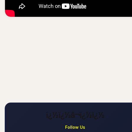
ï¿½ï¿½â¬ï¿½ï¿½
Follow Us