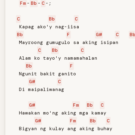
Fm
-
Bb
-
C
-;

C
Bb
C
   Kapag ako'y nag-iisa

Bb
F
G#
C
B
   Mayroong gumugulo sa aking isipan

C
Bb
C
   Alam ko tayo'y namamahalan

Bb
F
   Ngunit bakit ganito

G#
C
   Di maipaliwanag

G#
Fm
Bb
C
   Hawakan mo'ng aking mga kamay

G#
Fm
Bb
C
   Bigyan ng kulay ang aking buhay
