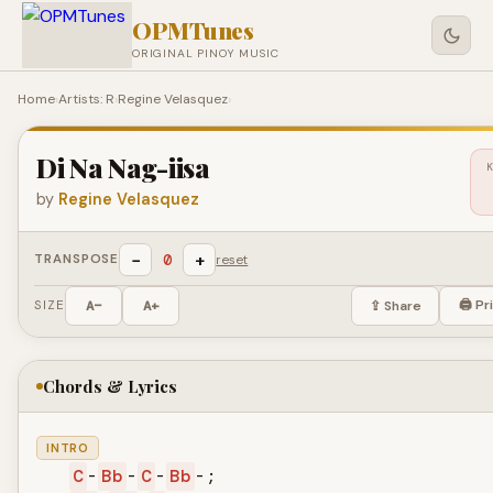
OPMTunes
ORIGINAL PINOY MUSIC
Home
›
Artists: R
›
Regine Velasquez
›
Di Na Nag-iisa
by
Regine Velasquez
−
+
0
TRANSPOSE
reset
🖨 Pr
SIZE
A−
A+
⇪ Share
Chords & Lyrics
INTRO
C
-
Bb
-
C
-
Bb
-; 
