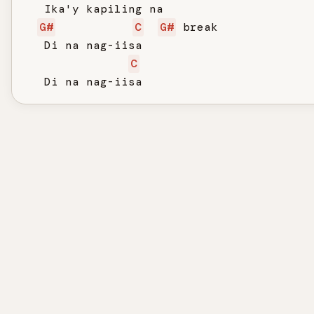
   Ika'y kapiling na

G#
C
G#
 break

   Di na nag-iisa

C
   Di na nag-iisa