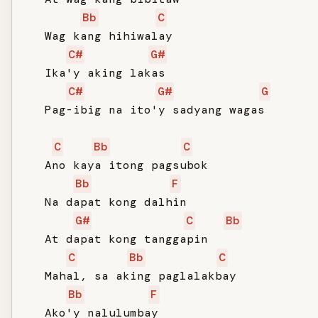
Bb
C
   Wag kang hihiwalay

C#
G#
   Ika'y aking lakas

C#
G#
G
   Pag-ibig na ito'y sadyang wagas

C
Bb
C
   Ano kaya itong pagsubok

Bb
F
   Na dapat kong dalhin

G#
C
Bb
   At dapat kong tanggapin

C
Bb
C
   Mahal, sa aking paglalakbay

Bb
F
   Ako'y nalulumbay
