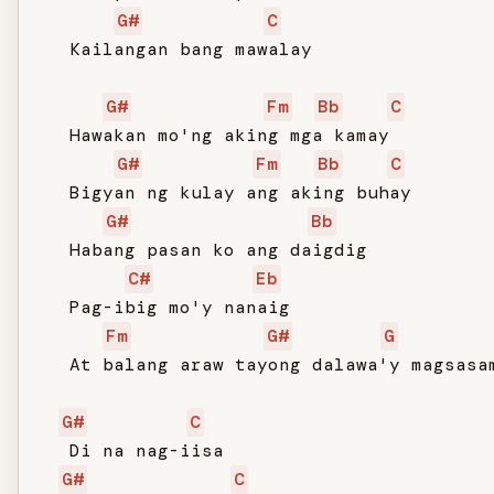
G#
C
   Kailangan bang mawalay

G#
Fm
Bb
C
   Hawakan mo'ng aking mga kamay

G#
Fm
Bb
C
   Bigyan ng kulay ang aking buhay

G#
Bb
   Habang pasan ko ang daigdig

C#
Eb
   Pag-ibig mo'y nanaig

Fm
G#
G
   At balang araw tayong dalawa'y magsasam
G#
C
   Di na nag-iisa

G#
C