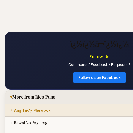
ï¿½ï¿½â¬ï¿½ï¿½
Follow Us
Comments / Feedback / Requests ?
Follow us on Facebook
More from Rico Puno
Ang Tao'y Marupok
Bawal Na Pag-ibig