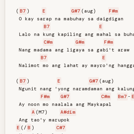
  (
B7
)    
E
G#7
(aug)    
F#m
   O kay sarap na mabuhay sa daigdigan

B7
E
   Lalo na kung kapiling ang mahal sa buha
C#m
G#m
F#m
   Nang madama ang ligaya sa gabi't araw

B7
E
   Nalimot mo ang lahat ay mayro'ng hangga
  (
B7
)         
E
G#7
(aug)      
   Ngunit nang 'yong naramdaman ang kalung
F#m
G#7
C#m
Bm7
-
   Ay noon mo naalala ang Maykapal

A
(M7)    
A#dim
   Ang tao'y marupok

E
(/
B
)       
C#7