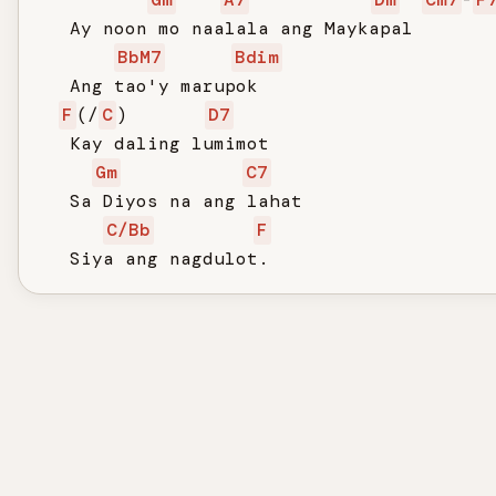
   Ay noon mo naalala ang Maykapal

BbM7
Bdim
   Ang tao'y marupok

F
(/
C
)       
D7
   Kay daling lumimot

Gm
C7
   Sa Diyos na ang lahat

C/Bb
F
   Siya ang nagdulot.