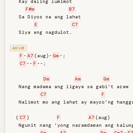
   Kay daling lumimot

F#m
B7
   Sa Diyos na ang lahat

E
C7
   Siya ang nagdulot.

AD LIB
F
-
A7
(aug)-
Gm
-;

C7
--
F
--;

Dm
Am
Gm
   Nang madama ang ligaya sa gabi't araw

C7
F
         
   Nalimot mo ang lahat ay mayro'ng hangga
  (
C7
)         
F
A7
(aug)       
   Ngunit nang 'yong naramdaman ang kalung
Gm
A7
Dm
Cm7
-
F