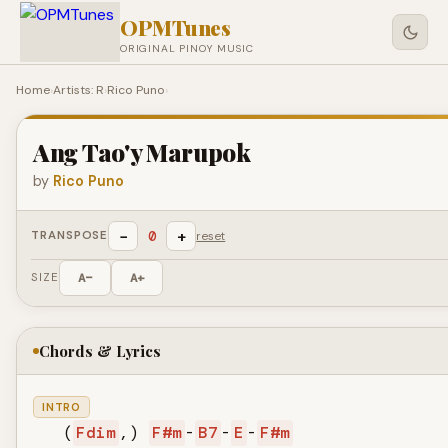
OPMTunes
ORIGINAL PINOY MUSIC
Home
›
Artists: R
›
Rico Puno
›
Ang Tao'y Marupok
by
Rico Puno
−
+
0
TRANSPOSE
reset
SIZE
A−
A+
Chords & Lyrics
INTRO
   (
Fdim
,) 
F#m
-
B7
-
E
-
F#m