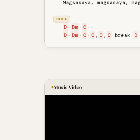
   Magsasaya, magsasaya, mag
CODA
D
-
Bm
-
C
--

D
-
Bm
-
C
-
C
,
C
,
C
 break 
D
Music Video