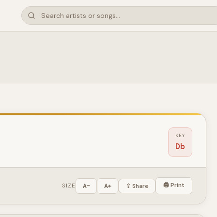
KEY
Db
🖨 Print
SIZE
A−
A+
⇪ Share