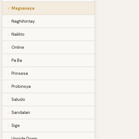
Magsasaya
Naghihintay
Nalilito
Online
Pa Ba
Prinsesa
Probinsya
Saludo
Sandalan
Sige
Upside Down