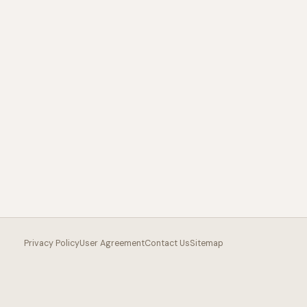
Privacy Policy
User Agreement
Contact Us
Sitemap