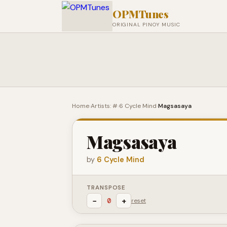
OPMTunes
ORIGINAL PINOY MUSIC
Home
›
Artists: #
›
6 Cycle Mind
›
Magsasaya
Magsasaya
by
6 Cycle Mind
TRANSPOSE
−
+
0
reset