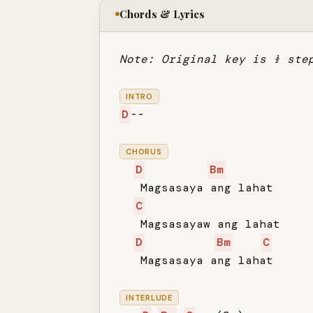
Chords & Lyrics
Note: Original key is ½ ste
INTRO
D
--

CHORUS
D
Bm
   Magsasaya ang lahat

C
   Magsasayaw ang lahat

D
Bm
C
   Magsasaya ang lahat

INTERLUDE