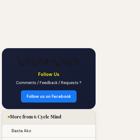
ï¿½ï¿½â¬ï¿½ï¿½
Follow Us
Comments / Feedback / Requests ?
Follow us on Facebook
More from 6 Cycle Mind
Basta Ako