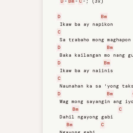
D
-
Bm
-
C
-; (3x)

D
Bm
   Ikaw ba ay napikon

C
   Sa trabaho mong maghapon

D
Bm
   Baka kailangan mo nang gu
D
Bm
   Ikaw ba ay naiinis

C
   Naunahan ka sa 'yong taks
D
Bm
   Wag mong sayangin ang iyo
Bm
C
   Dahil ngayong gabi

Bm
C
   Ngayong gabi
