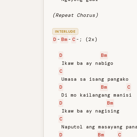
(Repeat Chorus)
INTERLUDE
D
-
Bm
-
C
-; (2x)

D
Bm
   Ikaw ba ay nabigo

C
   Umasa sa isang pangako

D
Bm
C
   Di mo kailangang manisi

D
Bm
   Ikaw ba ay nagising

C
   Naputol ang masayang pana
D
Bm
C