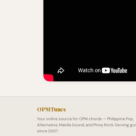
OPMTunes
Your online source for OPM chords — Philippine Pop,
Alternative, Manila Sound, and Pinoy Rock. Serving gui
since 2007.