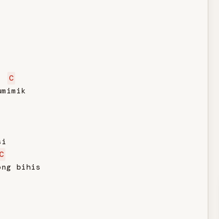
C
mimik

i

C
ng bihis
