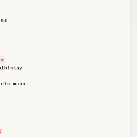
ma

Bm
ihintay

din muna

C