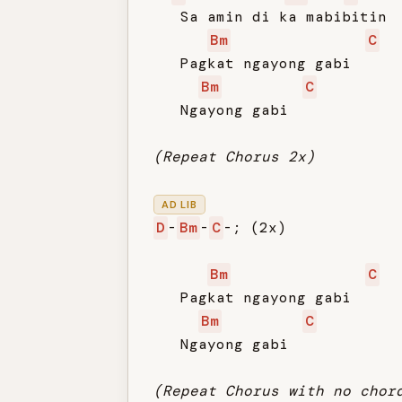
   Sa amin di ka mabibitin

Bm
C
   Pagkat ngayong gabi

Bm
C
   Ngayong gabi

(Repeat Chorus 2x)
AD LIB
D
-
Bm
-
C
-; (2x)

Bm
C
   Pagkat ngayong gabi

Bm
C
   Ngayong gabi

(Repeat Chorus with no chor