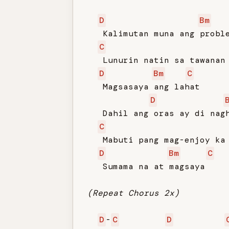
D
Bm
   Kalimutan muna ang proble
C
   Lunurin natin sa tawanan

D
Bm
C
   Magsasaya ang lahat

D
   Dahil ang oras ay di nagh
C
   Mabuti pang mag-enjoy ka 
D
Bm
C
   Sumama na at magsaya

(Repeat Chorus 2x)
D
-
C
D