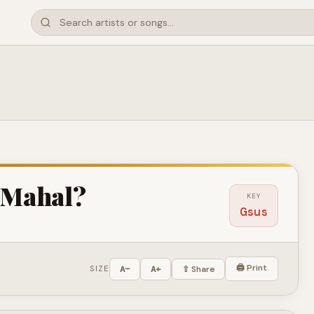
 Mahal?
KEY
Gsus
🖨 Print
SIZE
A−
A+
⇪ Share