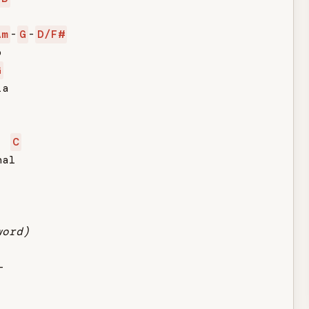
Am
-
G
-
D/F#


G
a

  
C
al

word)
-
