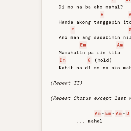
   Di mo na ba ako mahal?

E
   Handa akong tanggapin ito
F
   Ano man ang sasabihin nil
Em
Am
   Mamahalin pa rin kita

Dm
G
 (hold)      
   Kahit na di mo na ako mah
(Repeat II)
(Repeat Chorus except last 
Am
-
Em
-
Am
-
D
         ... mahal
