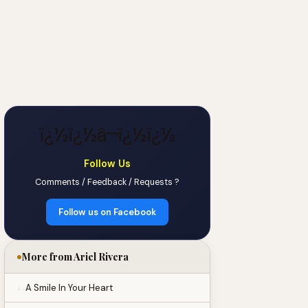
ï¿½ï¿½â¬ï¿½ï¿½
Follow Us
Comments / Feedback / Requests ?
Follow us on Facebook
More from Ariel Rivera
A Smile In Your Heart