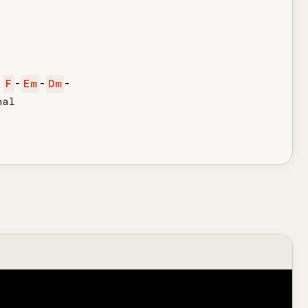
F
-
Em
-
Dm
-

al
