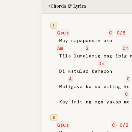
Chords & Lyrics
I
Gsus
C
-
C/B
   May napapansin ako

Am
G
Dm
   Tila lumalamig pag-ibig m
Dm
   Di katulad kahapon

A
G
   Maligaya ka sa piling ko

C
   Kay init ng mga yakap mo

II
Gsus
C
-
C/B