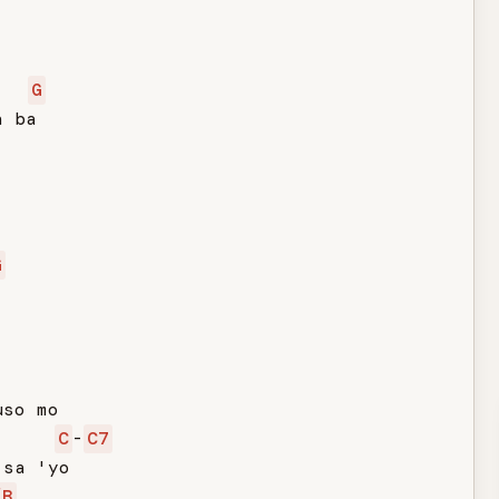
G
 ba

G
so mo

C
-
C7
sa 'yo

/B