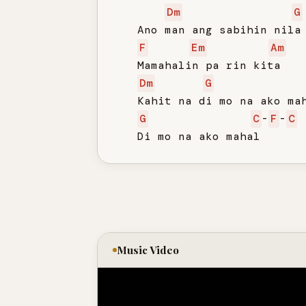
Dm
G
   Ano man ang sabihin nila

F
Em
Am
   Mamahalin pa rin kita

Dm
G
   Kahit na di mo na ako mah
G
C
-
F
-
C
   Di mo na ako mahal
Music Video