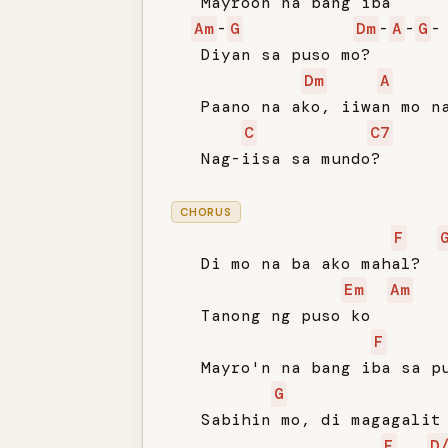
   Mayroon na bang iba

Am
-
G
Dm
-
A
-
G
-

   Diyan sa puso mo?

Dm
A
   Paano na ako, iiwan mo na
C
C7
   Nag-iisa sa mundo?

CHORUS
F
   Di mo na ba ako mahal?

Em
Am
   Tanong ng puso ko

F
   Mayro'n na bang iba sa pu
G
   Sabihin mo, di magagalit 
F
D