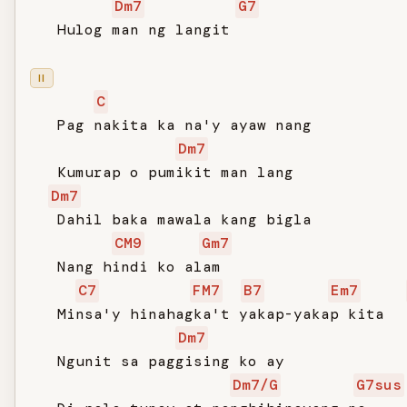
Dm7
G7
   Hulog man ng langit

II
C
   Pag nakita ka na'y ayaw nang

Dm7
   Kumurap o pumikit man lang

Dm7
   Dahil baka mawala kang bigla

CM9
Gm7
   Nang hindi ko alam

C7
FM7
B7
Em7
   Minsa'y hinahagka't yakap-yakap kita

Dm7
   Ngunit sa paggising ko ay

Dm7/G
G7sus