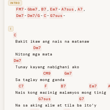
INTRO
FM7
-
Gbm7
,
B7
,
Em7
-
A7sus
,
A7
,

Dm7
-
Dm7/G
-
C
-
G7sus
-

I
C
   Bakit ikaw ang nais na matanaw

Dm7
   Nitong mga mata

Dm7
   Tunay kayang nabighani ako

CM9
Gm7
   Sa taglay mong ganda

C7
F
B7
Em7
   Nais kong marinig malamyos mong tinig

G7sus
G7
   Na sa aking aliw at tila ba ito'y
