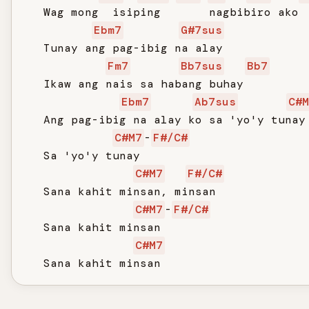
   Wag mong  isiping       nagbibiro ako

Ebm7
G#7sus
   Tunay ang pag-ibig na alay

Fm7
Bb7sus
Bb7
   Ikaw ang nais sa habang buhay

Ebm7
Ab7sus
C#M
   Ang pag-ibig na alay ko sa 'yo'y tunay

C#M7
-
F#/C#
   Sa 'yo'y tunay

C#M7
F#/C#
   Sana kahit minsan, minsan

C#M7
-
F#/C#
   Sana kahit minsan

C#M7
   Sana kahit minsan