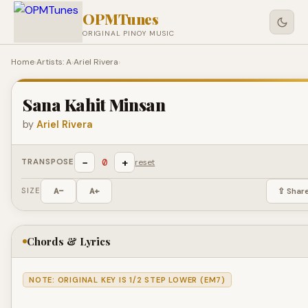
OPMTunes
ORIGINAL PINOY MUSIC
Home
›
Artists: A
›
Ariel Rivera
›
Sana Kahit Minsan
by
Ariel Rivera
−
+
0
TRANSPOSE
reset
SIZE
A−
A+
⇪ Shar
Chords & Lyrics
NOTE: ORIGINAL KEY IS 1/2 STEP LOWER (EM7)