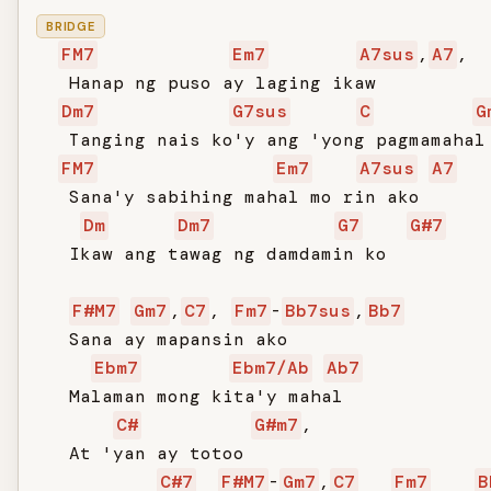
BRIDGE
FM7
Em7
A7sus
,
A7
,

   Hanap ng puso ay laging ikaw

Dm7
G7sus
C
G
   Tanging nais ko'y ang 'yong pagmamahal

FM7
Em7
A7sus
A7
   Sana'y sabihing mahal mo rin ako

Dm
Dm7
G7
G#7
   Ikaw ang tawag ng damdamin ko

F#M7
Gm7
,
C7
, 
Fm7
-
Bb7sus
,
Bb7
   Sana ay mapansin ako

Ebm7
Ebm7/Ab
Ab7
   Malaman mong kita'y mahal

C#
G#m7
,

   At 'yan ay totoo

C#7
F#M7
-
Gm7
,
C7
Fm7
B