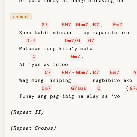
   Di pala tunay at nanghihinayang na

CHORUS
G7
FM7
Gbm7
,
B7
,   
Em7
   Sana kahit minsan    ay mapansin ako

Dm7
Dm7/G
G7
   Malaman mong kita'y mahal

C
Gm7
,

   At 'yan ay totoo

C7
FM7
-
Gbm7
,
B7
Em7
A
   Wag mong  isiping       nagbibiro ako

Dm7
G7sus
C
        (
G7
   Tunay ang pag-ibig na alay sa 'yo

(Repeat II)
(Repeat Chorus)