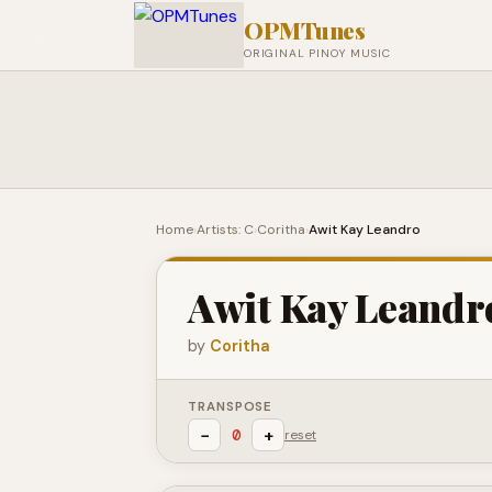
OPMTunes
ORIGINAL PINOY MUSIC
Home
›
Artists: C
›
Coritha
›
Awit Kay Leandro
Awit Kay Leandr
by
Coritha
TRANSPOSE
−
+
0
reset