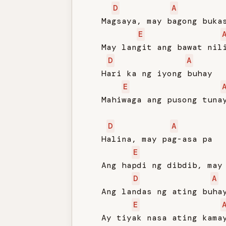
D
A
   Magsaya, may bagong bukas
E
   May langit ang bawat nili
D
A
   Hari ka ng iyong buhay

E
   Mahiwaga ang pusong tunay
D
A
   Halina, may pag-asa pa

E
   Ang hapdi ng dibdib, may 
D
A
   Ang landas ng ating buhay
E
   Ay tiyak nasa ating kama