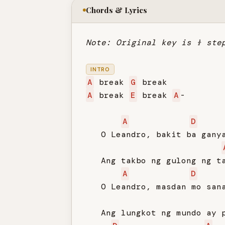
Chords & Lyrics
Note: Original key is ½ ste
INTRO
A
 break 
G
A
 break 
E
 break 
A
-

A
D
   O Leandro, bakit ba ganya
   Ang takbo ng gulong ng ta
A
D
   O Leandro, masdan mo sana
   Ang lungkot ng mundo ay p