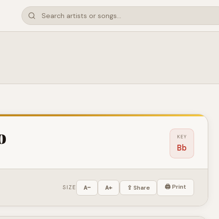
o
KEY
Bb
🖨 Print
SIZE
A−
A+
⇪ Share