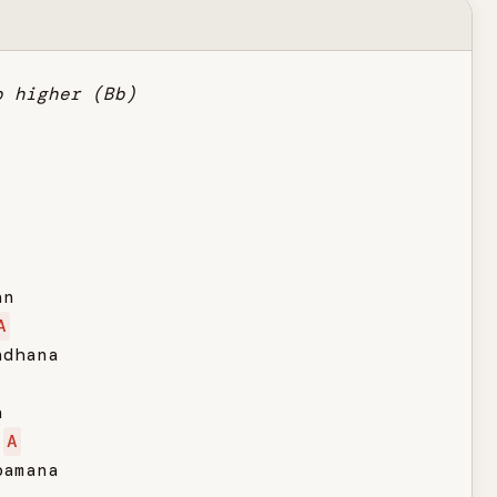
p higher (Bb)
n

A
dhana



A
amana
