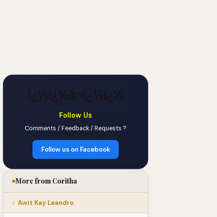
ï¿½ï¿½â¬ï¿½ï¿½
Follow Us
Comments / Feedback / Requests ?
Follow us on Facebook
More from Coritha
Awit Kay Leandro