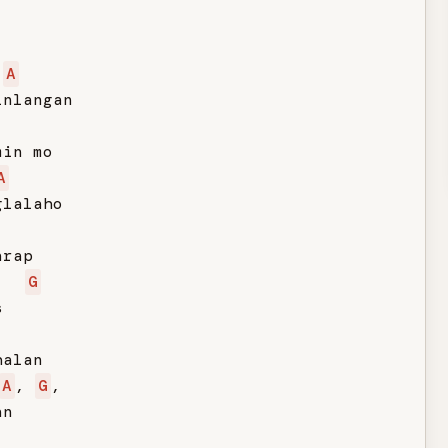
A
nlangan

in mo

A
lalaho

rap

G


alan

A
, 
G
,

n
