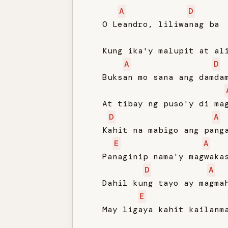
A
D
   O Leandro, liliwanag ba

   Kung ika'y malupit at ali
A
D
   Buksan mo sana ang damdam
   At tibay ng puso'y di mag
D
A
   Kahit na mabigo ang panga
E
A
   Panaginip nama'y magwakas
D
A
   Dahil kung tayo ay magmah
E
   May ligaya kahit kailanma