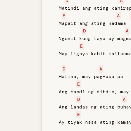
D
A
   Matindi ang ating kahirap
E
A
   Mapait ang ating nadama

D
A
   Ngunit kung tayo ay magma
E
   May ligaya kahit kailanma
D
A
   Halina, may pag-asa pa

E
   Ang hapdi ng dibdib, may 
D
A
   Ang landas ng ating buhay
E
   Ay tiyak nasa ating kamay