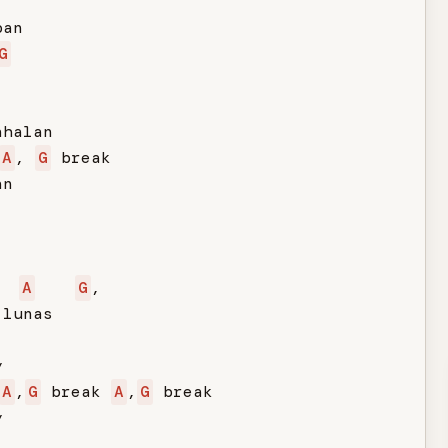
an

G
halan

A
, 
G
 break

n

A
G
,

lunas



A
,
G
 break 
A
,
G
 break


