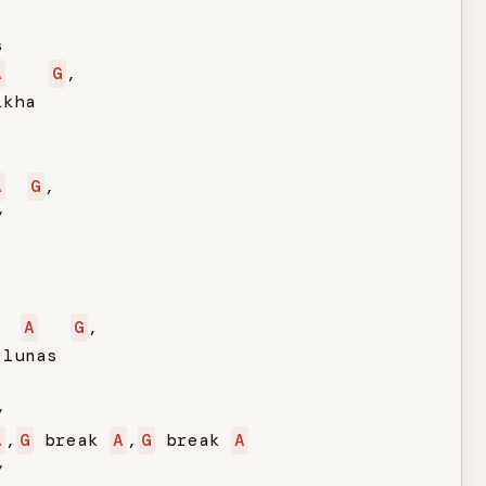


A
G
,

kha

A
G
,



A
G
,

lunas



A
,
G
 break 
A
,
G
 break 
A
y