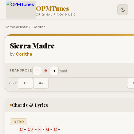
OPMTunes
ORIGINAL PINOY MUSIC
Home
›
Artists: C
›
Coritha
›
Sierra Madre
by
Coritha
−
+
0
TRANSPOSE
reset
SIZE
A−
A+
Chords & Lyrics
INTRO
C
-
C7
-
F
-
G
-
C
-
