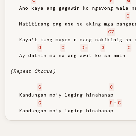
C
F
G
   Ano kaya ang gagawin ko ngayong wala na
C
   Natitirang pag-asa sa aking mga pangara
C7
   Kaya't kung mayro'n mang nakikinig sa a
G
C
Dm
G
C
   Ay dalhin mo na ang awit ko sa amin

(Repeat Chorus)
G
C
   Kandungan mo'y laging hinahanap

G
F
-
C
   Kandungan mo'y laging hinahanap