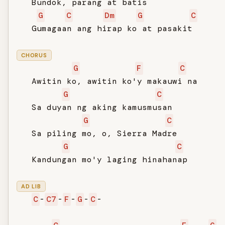
   Bundok, parang at batis

G
C
Dm
G
C
   Gumagaan ang hirap ko at pasakit

CHORUS
G
F
C
   Awitin ko, awitin ko'y makauwi na

G
C
   Sa duyan ng aking kamusmusan

G
C
   Sa piling mo, o, Sierra Madre

G
C
   Kandungan mo'y laging hinahanap

AD LIB
C
-
C7
-
F
-
G
-
C
-
