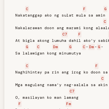
C
F
G
   Nakatanggap ako ng sulat mula sa amin

C
   Nakalarawan doon ang marami kong alaala
C7
F
   At bigla akong lumuha dahil ako'y sabik
G
C
Dm
G
C
-
Dm
-
G
-

   Sa lalawigan kong minumutya

C
F
   Naghihintay pa rin ang irog ko doon sa 
C
   Mga magulang nama'y nag-aalala sa akin

C7
   O, masilayan ko man lamang

F
Fm