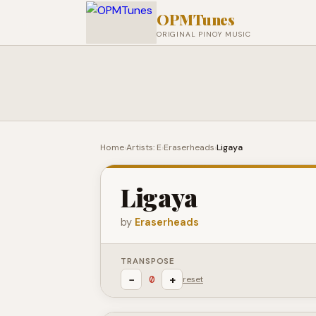
OPMTunes
ORIGINAL PINOY MUSIC
Home
›
Artists: E
›
Eraserheads
›
Ligaya
Ligaya
by
Eraserheads
TRANSPOSE
−
+
0
reset