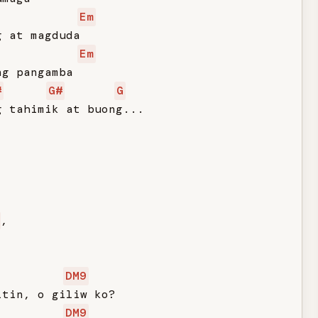
Em
 at magduda

Em
g pangamba

#
G#
G
 tahimik at buong...

,

DM9
tin, o giliw ko?

DM9