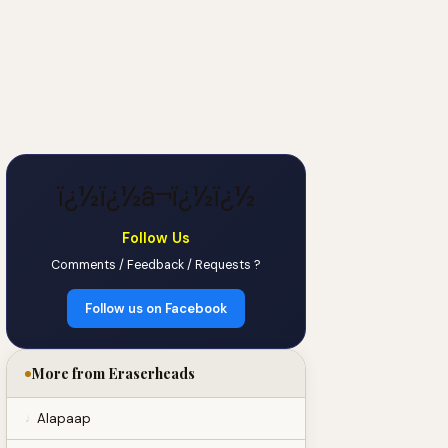
ï¿½ï¿½â¬ï¿½ï¿½
Follow Us
Comments / Feedback / Requests ?
Follow us on Facebook
More from Eraserheads
Alapaap