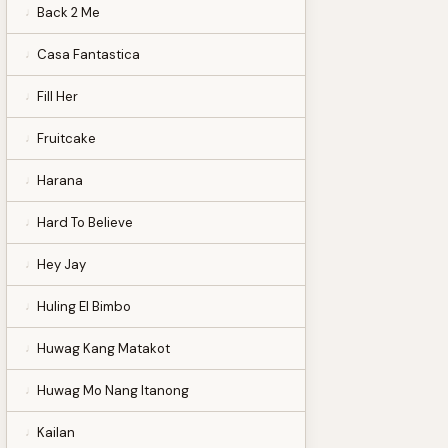
Back 2 Me
Casa Fantastica
Fill Her
Fruitcake
Harana
Hard To Believe
Hey Jay
Huling El Bimbo
Huwag Kang Matakot
Huwag Mo Nang Itanong
Kailan