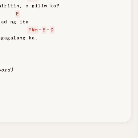
iritin, o giliw ko?

E
ad ng iba

F#m
-
E
-
D
gagalang ka.

word)