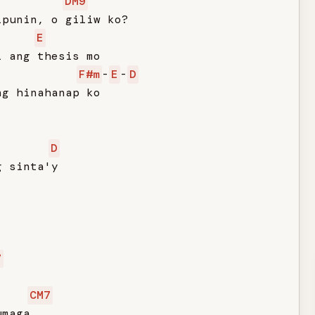
DM9
punin, o giliw ko?

E
 ang thesis mo

F#m
-
E
-
D
g hinahanap ko

D
 sinta'y

7
CM7
maga
