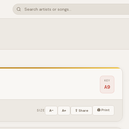
KEY
A9
🖨 Print
SIZE
A−
A+
⇪ Share