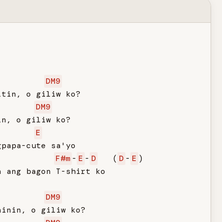
DM9
tin, o giliw ko?

DM9
n, o giliw ko?

E
papa-cute sa'yo

F#m
-
E
-
D
   (
D
-
E
)

 ang bagon T-shirt ko

DM9
inin, o giliw ko?
