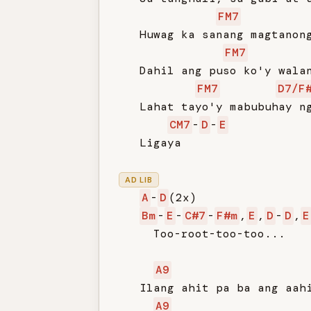
FM7
   Huwag ka sanang magtanong
FM7
   Dahil ang puso ko'y walan
FM7
D7/F
   Lahat tayo'y mabubuhay ng
CM7
-
D
-
E
   Ligaya

AD LIB
A
-
D
(2x)

Bm
-
E
-
C#7
-
F#m
,
E
,
D
-
D
,
E
     Too-root-too-too...

A9
   Ilang ahit pa ba ang aahi
A9