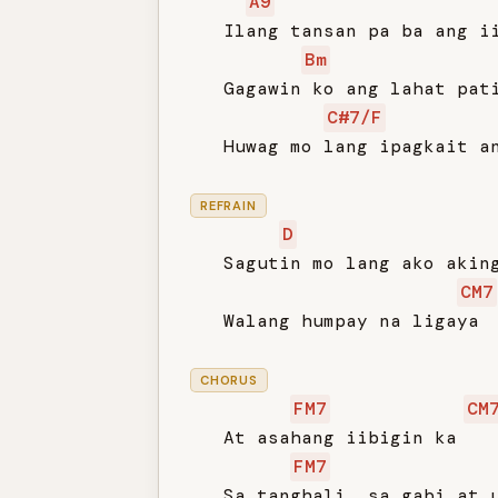
A9
   Ilang tansan pa ba ang ii
Bm
   Gagawin ko ang lahat pati
C#7/F
   Huwag mo lang ipagkait an
REFRAIN
D
   Sagutin mo lang ako aking
CM7
   Walang humpay na ligaya

CHORUS
FM7
CM
   At asahang iibigin ka

FM7
   Sa tanghali, sa gabi at u