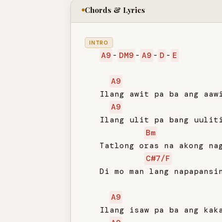
Chords & Lyrics
INTRO
A9
-
DM9
-
A9
-
D
-
E
A9
   Ilang awit pa ba ang aawi
A9
   Ilang ulit pa bang uuliti
Bm
   Tatlong oras na akong nag
C#7/F
   Di mo man lang napapansin
A9
   Ilang isaw pa ba ang kaka