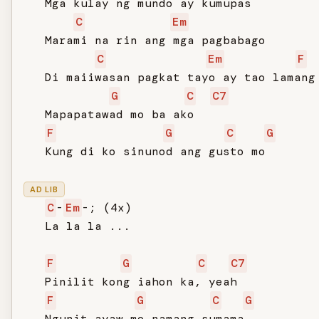
   Mga kulay ng mundo ay kumupas

C
Em
   Marami na rin ang mga pagbabago

C
Em
F
   Di maiiwasan pagkat tayo ay tao lamang

G
C
C7
   Mapapatawad mo ba ako

F
G
C
G
   Kung di ko sinunod ang gusto mo

AD LIB
C
-
Em
-; (4x)

   La la la ...

F
G
C
C7
   Pinilit kong iahon ka, yeah

F
G
C
G
   Ngunit ayaw mo namang sumama
