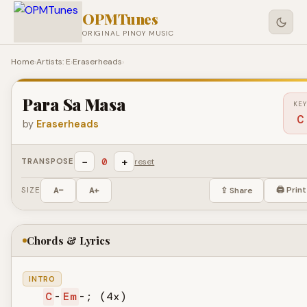
OPMTunes
ORIGINAL PINOY MUSIC
Home
›
Artists: E
›
Eraserheads
›
Para Sa Masa
KEY
C
by
Eraserheads
−
+
0
TRANSPOSE
reset
🖨 Print
SIZE
A−
A+
⇪ Share
Chords & Lyrics
INTRO
C
-
Em
-; (4x)
