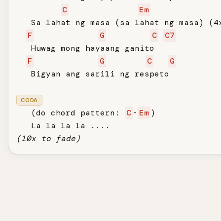
C
Em
   Sa lahat ng masa (sa lahat ng masa) (4x
F
G
C
C7
   Huwag mong hayaang ganito

F
G
C
G
   Bigyan ang sarili ng respeto

CODA
   (do chord pattern: 
C
-
Em
)

(10x to fade)