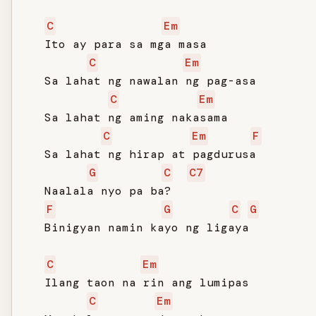
C
Em
   Ito ay para sa mga masa

C
Em
   Sa lahat ng nawalan ng pag-asa

C
Em
   Sa lahat ng aming nakasama

C
Em
F
   Sa lahat ng hirap at pagdurusa

G
C
C7
   Naalala nyo pa ba?

F
G
C
G
   Binigyan namin kayo ng ligaya

C
Em
   Ilang taon na rin ang lumipas

C
Em