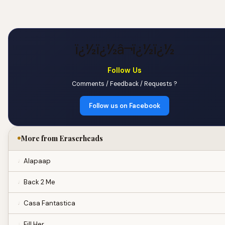
ï¿½ï¿½â¬ï¿½ï¿½
Follow Us
Comments / Feedback / Requests ?
Follow us on Facebook
More from Eraserheads
Alapaap
Back 2 Me
Casa Fantastica
Fill Her